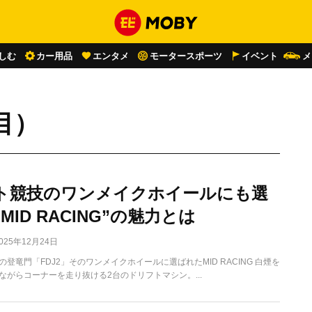
しむ
カー用品
エンタメ
モータースポーツ
イベント
メ
目）
ト競技のワンメイクホイールにも選
MID RACING”の魅力とは
025年12月24日
登竜門「FDJ2」そのワンメイクホイールに選ばれたMID RACING 白煙を
ながらコーナーを走り抜ける2台のドリフトマシン。...