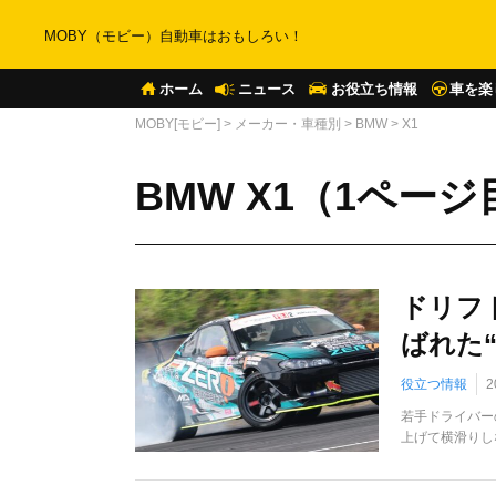
MOBY（モビー）自動車はおもしろい！
ホーム
ニュース
お役立ち情報
車を楽
MOBY[モビー]
>
メーカー・車種別
>
BMW
>
X1
BMW X1（1ページ
ドリフ
ばれた“
役立つ情報
2
若手ドライバーの
上げて横滑りし