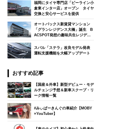
福岡にタイヤ専門店「ビーライン小
倉東インター店」オープン タイヤ
交換と安心サービスを提供
オートバックス新賃貸マンション
「グランレジデンス大橋」誕生 B
ACSPOT発想の趣味共生レジデン
ス
スバル「ステラ」改良モデル発表
運転支援機能を大幅アップデート
おすすめ記事
【国産＆外車】新型デビュー・モデ
ルチェンジ予想＆新車スクープ・リ
ーク情報一覧
#みぃぱーきんぐの車紹介【MOBY
×YouTuber】
【車のクイズ】初心者から上級者向