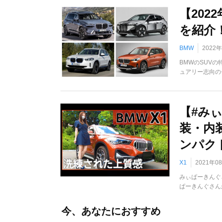
【202
を紹介
BMW
2022
BMWのSUV
ュアリー志向の
【#み
装・内
ンパクト
X1
2021年0
みぃぱーきんぐさ
ぱーきんぐさんが
今、あなたにおすすめ