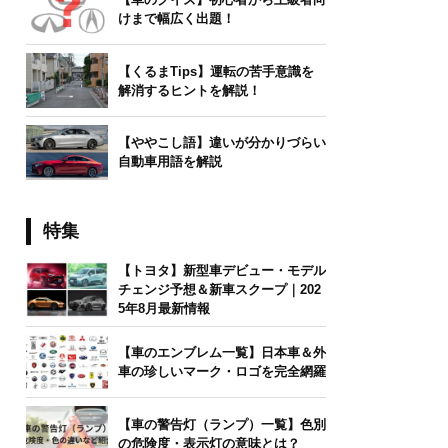
けまで幅広く出題！
【くるまTips】運転の苦手意識を
解消するヒントを解説！
【ややこし語】違いが分かりづらい
自動車用語を解説
特集
【トヨタ】新型車デビュー・モデル
チェンジ予想＆新車スクープ｜202
5年8月最新情報
【車のエンブレム一覧】日本車＆外
車の珍しいマーク・ロゴを完全網羅
【車の警告灯（ランプ）一覧】色別
の危険度・表示灯の意味とは？