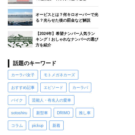
オービスとは？何キロオーバーで光
る？光らせた後の罰金など解説
【2024年】希望ナンバー人気ラン
キング！おしゃれなナンバーの選び
方を紹介
話題のキーワード
カーラバ女子
モトメガネカーズ
おすすめ記事
エピソード
カーラバ
バイク
芸能人・有名人の愛車
sotoshiru
新型車
DRIMO
推し車
コラム
pickup
新着