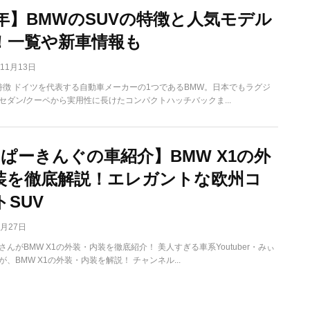
2年】BMWのSUVの特徴と人気モデル
！一覧や新車情報も
年11月13日
の特徴 ドイツを代表する自動車メーカーの1つであるBMW。日本でもラグジ
セダン/クーペから実用性に長けたコンパクトハッチバックま...
ぃぱーきんぐの車紹介】BMW X1の外
装を徹底解説！エレガントな欧州コ
SUV
8月27日
んがBMW X1の外装・内装を徹底紹介！ 美人すぎる車系Youtuber・みぃ
、BMW X1の外装・内装を解説！ チャンネル...