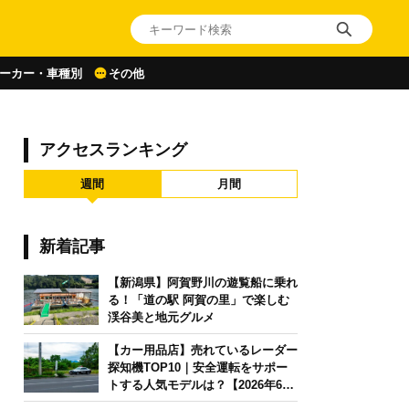
ーカー・車種別
その他
アクセスランキング
週間
月間
新着記事
【新潟県】阿賀野川の遊覧船に乗れ
る！「道の駅 阿賀の里」で楽しむ
渓谷美と地元グルメ
【カー用品店】売れているレーダー
探知機TOP10｜安全運転をサポー
トする人気モデルは？【2026年6月
版】