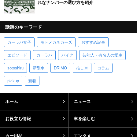
れなナンバーの選び方を紹介
話題のキーワード
カーラバ女子
モトメガネカーズ
おすすめ記事
エピソード
カーラバ
バイク
芸能人・有名人の愛車
sotoshiru
新型車
DRIMO
推し車
コラム
pickup
新着
ホーム
ニュース
お役立ち情報
車を楽しむ
カー用品
エンタメ