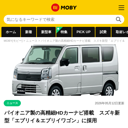
ホーム
新着
新型車
特集
PICK UP
試乗
取材レ
MOBY[モビー]
>
ニュース
>
パイオニア製の高精細HDカーナビ搭載 スズキ新型「エブリイ＆
ニュース
2026年05月12日
更新
パイオニア製の高精細HDカーナビ搭載 スズキ新
型「エブリイ＆エブリイワゴン」に採用