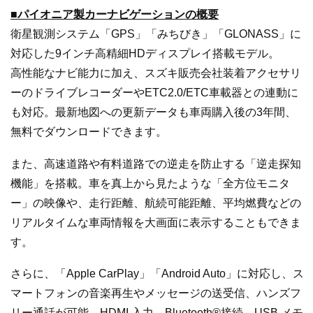
■パイオニア製カーナビゲーションの概要
衛星観測システム「GPS」「みちびき」「GLONASS」に
対応した9インチ高精細HDディスプレイ搭載モデル。
高性能なナビ能力に加え、スズキ販売会社装着アクセサリ
ーのドライブレコーダーやETC2.0/ETC車載器との連動に
も対応。最新地図への更新データも車両購入後の3年間、
無料でダウンロードできます。
また、高速道路や有料道路での逆走を防止する「逆走探知
機能」を搭載。車を真上から見たような「全方位モニタ
ー」の映像や、走行距離、航続可能距離、平均燃費などの
リアルタイムな車両情報を大画面に表示することもできま
す。
さらに、「Apple CarPlay」「Android Auto」に対応し、ス
マートフォンの音楽再生やメッセージの送受信、ハンズフ
リー通話が可能。HDMI 入力、Bluetooth®接続、USB メモ