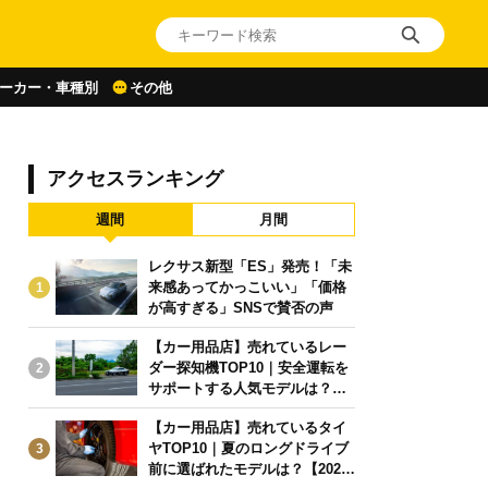
ーカー・車種別
その他
アクセスランキング
週間
月間
レクサス新型「ES」発売！「未
来感あってかっこいい」「価格
1
が高すぎる」SNSで賛否の声
【カー用品店】売れているレー
ダー探知機TOP10｜安全運転を
2
サポートする人気モデルは？【2
026年6月版】
【カー用品店】売れているタイ
ヤTOP10｜夏のロングドライブ
3
前に選ばれたモデルは？【2026