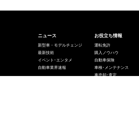
ニュース
お役立ち情報
新型車・モデルチェンジ
運転免許
最新技術
購入ノウハウ
イベント･エンタメ
自動車保険
自動車業界速報
車検･メンテナンス
車売却･査定
道交法・交通事故
役立つ情報
エンタメ
モータースポーツ
映画
SUPER GT
アニメ･漫画
SUPER FORMULA
音楽
国内レース