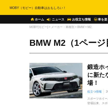
MOBY（モビー）自動車はおもしろい！
ホーム
ニュース
お役立ち情報
車を楽
MOBY[モビー]
>
メーカー・車種別
>
BMW
>
M2
BMW M2（1ペー
鍛造ホイ
に新たな
場！
役立つ情報
2
スポーツホイー
登場以来、スポ