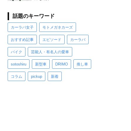
話題のキーワード
カーラバ女子
モトメガネカーズ
おすすめ記事
エピソード
カーラバ
バイク
芸能人・有名人の愛車
sotoshiru
新型車
DRIMO
推し車
コラム
pickup
新着