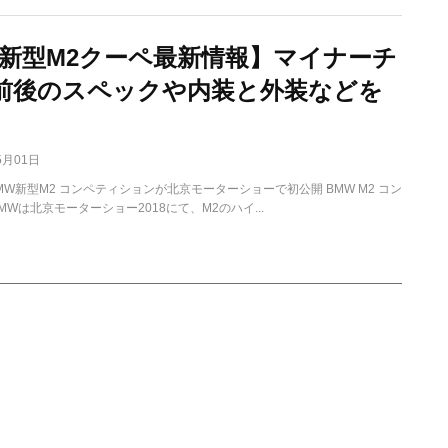
W新型M2クーペ最新情報】マイナーチ
前後のスペックや内装と外装などを
5月01日
W新型M2 コンペティションが北京モーターショーで初公開 BMW M2 コン
MWは北京モーターショー2018にて、M2のハイ...