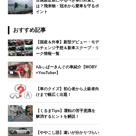
台風接近前にやるべき車の対策と
は？飛来物・冠水から愛車を守るポ
イント
おすすめ記事
【国産＆外車】新型デビュー・モデ
ルチェンジ予想＆新車スクープ・リ
ーク情報一覧
#みぃぱーきんぐの車紹介【MOBY
×YouTuber】
【車のクイズ】初心者から上級者向
けまで幅広く出題！
【くるまTips】運転の苦手意識を
解消するヒントを解説！
【ややこし語】違いが分かりづらい