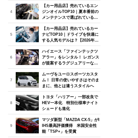
年6月版】
【カー用品店】売れているエン
ジンオイルTOP10｜夏本番前の
4
メンテナンスで選ばれている人
気モデルは？【2026年6月版】
【カー用品店】売れているカー
ナビTOP10｜ドライブを快適に
5
する人気モデルは？【2026年6
月版】
ハイエース「ファインテックツ
アラー」をレンタル！ レガンス
6
が提案するラグジュアリーな移
動体験
ムーヴをユーロスポーツカスタ
ム！ 日常の使いやすさはそのま
7
まに、他とは違うスタイルへ
トヨタ「ハリアー」一部改良で
HEV一本化 特別仕様車ナイト
8
シェードも進化
マツダ新型「MAZDA CX-5」がI
IHS最高評価獲得 米国安全性
9
能「TSP+」を受賞