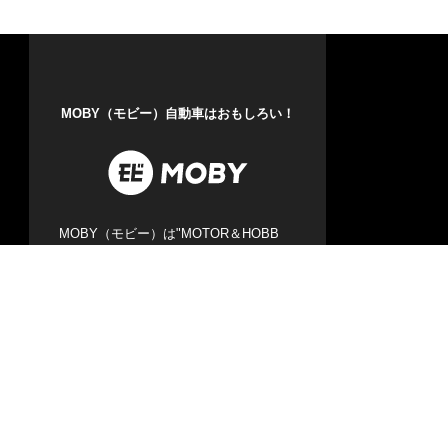
MOBY（モビー）自動車はおもしろい！
MOBY（モビー）は"MOTOR＆HOBB
Y"をコンセプトに、クルマの楽しさや魅
力を発信する自動車メディアです。新型
車情報やニュースからエンタメ情報まで
幅広くお届けします。