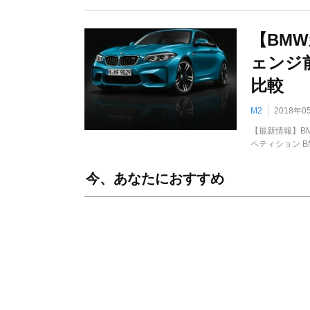
【BM
ェンジ
比較
M2
2018年0
【最新情報】BM
ペティション B
今、あなたにおすすめ