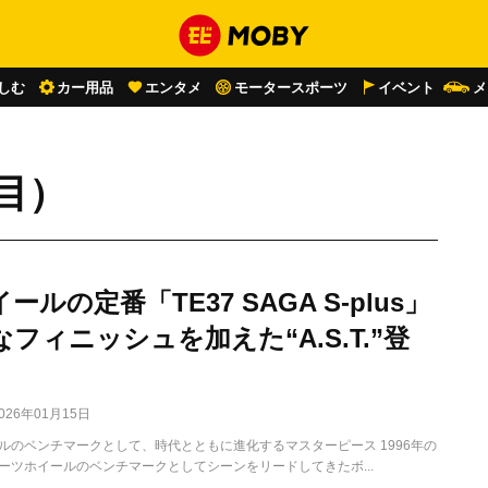
しむ
カー用品
エンタメ
モータースポーツ
イベント
メ
ジ目）
ールの定番「TE37 SAGA S-plus」
フィニッシュを加えた“A.S.T.”登
026年01月15日
ルのベンチマークとして、時代とともに進化するマスターピース 1996年の
ーツホイールのベンチマークとしてシーンをリードしてきたボ...