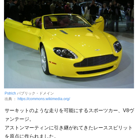
Pstrich
パブリック・ドメイン
出典 ：
https://commons.wikimedia.org/
サーキットのような走りを可能にするスポーツカー、V8ヴ
ァンテージ。
アストンマーティンに引き継がれてきたレーススピリット
を原点に作られました。