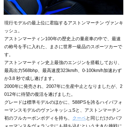
現行モデルの最上位に君臨するアストンマーチン ヴァンキ
ッシュ。
アストンマーティン100年の歴史上の量産車の中で、最速
の称号を手に入れた、まさに世界一級品のスポーツカーで
す。
アストンマーティン史上最強のエンジンを搭載しており、
最高出力568bhp、最高速度323km/h、0-100km/h加速わず
か3.8 秒で成し遂げます。
2000年に発売され、2007年に生産中止となりましたが、2
012年に待望の復活を遂げました。
グレードは標準モデルのほかに、588PSを誇るハイパフォ
ーマンスモデルのヴァンキッシュSと、アストンマーチン
初のフルカーボンボディを持ち、
クーペ
と同じだけのパフ
ォーマンスをヴォランテにも持ち込むという大きな挑戦に