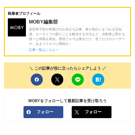
執筆者プロフィール
MOBY編集部
新型車予想や車選びのお役立ち記事、車や免許にまつわる豆知
識、カーライフの困りごとを解決する方法など、自動車に関する
様々な情報を発信。普段クルマは乗るだけ・使うだけのユーザー
や、あまりクルマに興味が...
記事一覧はこちら >
＼ この記事が役に立ったらシェアしよう ／
MOBYをフォローして最新記事を受け取ろう
フォロー
フォロー