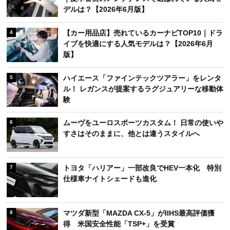
デルは？【2026年6月版】
【カー用品店】売れているカーナビTOP10｜ドラ
4
イブを快適にする人気モデルは？【2026年6月
版】
ハイエース「ファインテックツアラー」をレンタ
5
ル！ レガンスが提案するラグジュアリーな移動体
験
ムーヴをユーロスポーツカスタム！ 日常の使いや
6
すさはそのままに、他とは違うスタイルへ
トヨタ「ハリアー」一部改良でHEV一本化 特別
7
仕様車ナイトシェードも進化
マツダ新型「MAZDA CX-5」がIIHS最高評価獲
8
得 米国安全性能「TSP+」を受賞