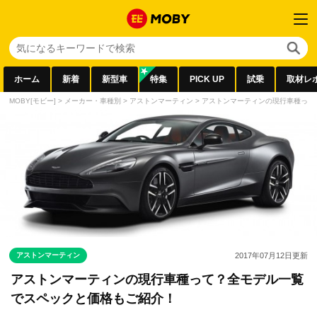
ホーム
新着
新型車
特集
PICK UP
試乗
取材レ
MOBY[モビー]
>
メーカー・車種別
>
アストンマーティン
>
アストンマーティンの現行車種って
アストンマーティン
2017年07月12日
更新
アストンマーティンの現行車種って？全モデル一覧
でスペックと価格もご紹介！