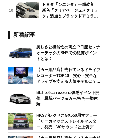
トヨタ「シエンタ」一部改良
新色「クリアベージュメタリッ
10
ク」追加＆ブラックドアミラー
採用
新着記事
美しさと機能性の両立!?日産セレナ
オーテックのSNSでの絶賛ポイン
トとは？
【カー用品店】売れているドライブ
レコーダーTOP10｜安心・安全な
ドライブを支える人気モデルは？
【2026年6月版】
BLITZ×carrozzeria体感イベント開
催 最新パーツ＆カーAVを一挙体
験
HKSがレクサスGX550用マフラー
「リーガマックストレイルマスタ
ー」発売 V6サウンドと上質デザ
インを両立