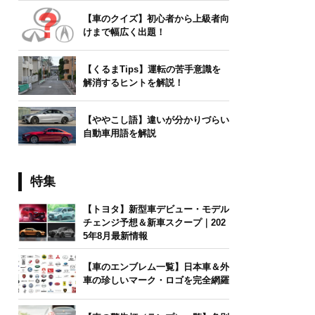
【車のクイズ】初心者から上級者向
けまで幅広く出題！
【くるまTips】運転の苦手意識を
解消するヒントを解説！
【ややこし語】違いが分かりづらい
自動車用語を解説
特集
【トヨタ】新型車デビュー・モデル
チェンジ予想＆新車スクープ｜202
5年8月最新情報
【車のエンブレム一覧】日本車＆外
車の珍しいマーク・ロゴを完全網羅