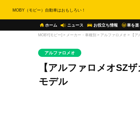
MOBY（モビー）自動車はおもしろい！
ホーム
ニュース
お役立ち情報
車を楽
MOBY[モビー]
>
メーカー・車種別
>
アルファロメオ
>
【ア
アルファロメオ
【アルファロメオSZ
モデル