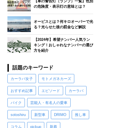
【車の警告灯（ランプ）一覧】色別
の危険度・表示灯の意味とは？
オービスとは？何キロオーバーで光
る？光らせた後の罰金など解説
【2024年】希望ナンバー人気ラン
キング！おしゃれなナンバーの選び
方を紹介
話題のキーワード
カーラバ女子
モトメガネカーズ
おすすめ記事
エピソード
カーラバ
バイク
芸能人・有名人の愛車
sotoshiru
新型車
DRIMO
推し車
コラム
pickup
新着