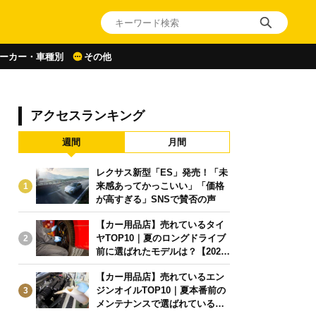
ーカー・車種別
その他
アクセスランキング
週間
月間
レクサス新型「ES」発売！「未
来感あってかっこいい」「価格
1
が高すぎる」SNSで賛否の声
【カー用品店】売れているタイ
ヤTOP10｜夏のロングドライブ
2
前に選ばれたモデルは？【2026
年6月版】
【カー用品店】売れているエン
ジンオイルTOP10｜夏本番前の
3
メンテナンスで選ばれている人