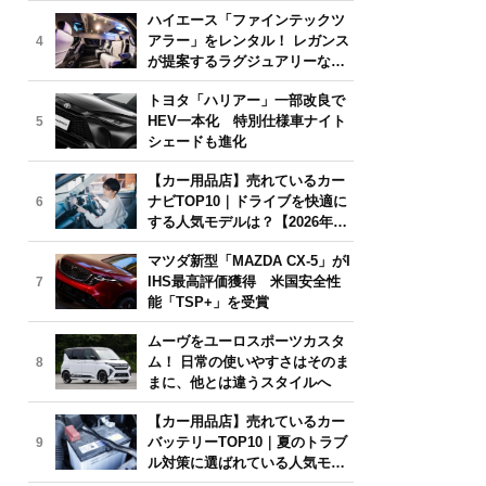
気モデルは？【2026年6月版】
ハイエース「ファインテックツ
アラー」をレンタル！ レガンス
4
が提案するラグジュアリーな移
動体験
トヨタ「ハリアー」一部改良で
HEV一本化 特別仕様車ナイト
5
シェードも進化
【カー用品店】売れているカー
ナビTOP10｜ドライブを快適に
6
する人気モデルは？【2026年6
月版】
マツダ新型「MAZDA CX-5」がI
IHS最高評価獲得 米国安全性
7
能「TSP+」を受賞
ムーヴをユーロスポーツカスタ
ム！ 日常の使いやすさはそのま
8
まに、他とは違うスタイルへ
【カー用品店】売れているカー
バッテリーTOP10｜夏のトラブ
9
ル対策に選ばれている人気モデ
ルは？【2026年6月版】