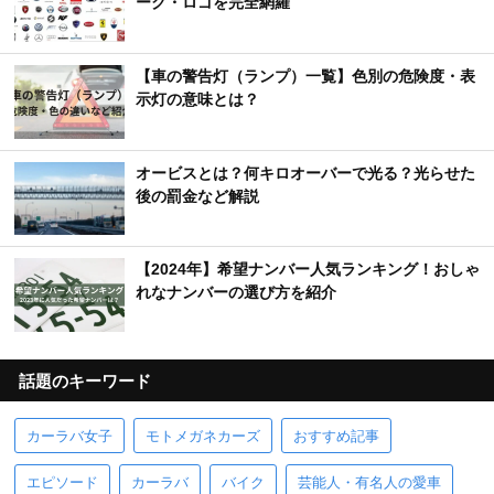
ーク・ロゴを完全網羅
【車の警告灯（ランプ）一覧】色別の危険度・表
示灯の意味とは？
オービスとは？何キロオーバーで光る？光らせた
後の罰金など解説
【2024年】希望ナンバー人気ランキング！おしゃ
れなナンバーの選び方を紹介
話題のキーワード
カーラバ女子
モトメガネカーズ
おすすめ記事
エピソード
カーラバ
バイク
芸能人・有名人の愛車