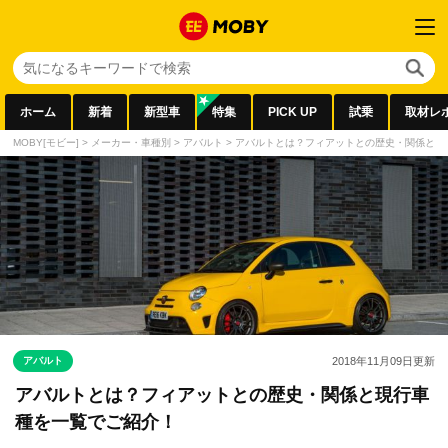
ホーム
新着
新型車
特集
PICK UP
試乗
取材レ
MOBY[モビー]
>
メーカー・車種別
>
アバルト
>
アバルトとは？フィアットとの歴史・関係と現
アバルト
2018年11月09日
更新
アバルトとは？フィアットとの歴史・関係と現行車
種を一覧でご紹介！