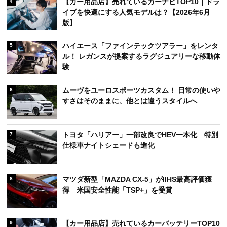
【カー用品店】売れているカーナビTOP10｜ドラ
4
イブを快適にする人気モデルは？【2026年6月
版】
ハイエース「ファインテックツアラー」をレンタ
5
ル！ レガンスが提案するラグジュアリーな移動体
験
ムーヴをユーロスポーツカスタム！ 日常の使いや
6
すさはそのままに、他とは違うスタイルへ
トヨタ「ハリアー」一部改良でHEV一本化 特別
7
仕様車ナイトシェードも進化
マツダ新型「MAZDA CX-5」がIIHS最高評価獲
8
得 米国安全性能「TSP+」を受賞
【カー用品店】売れているカーバッテリーTOP10
9