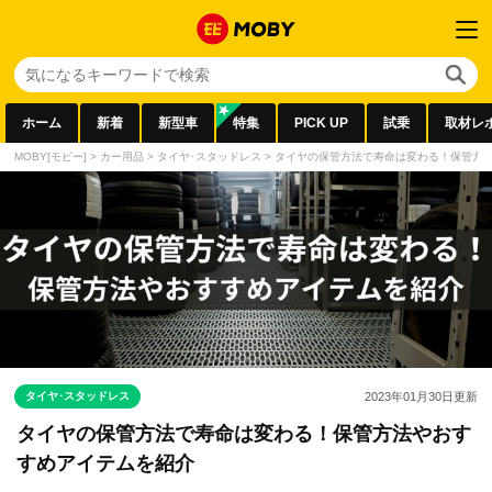
ホーム
新着
新型車
特集
PICK UP
試乗
取材レ
MOBY[モビー]
>
カー用品
>
タイヤ･スタッドレス
>
タイヤの保管方法で寿命は変わる！保管方
タイヤ･スタッドレス
2023年01月30日
更新
タイヤの保管方法で寿命は変わる！保管方法やおす
すめアイテムを紹介