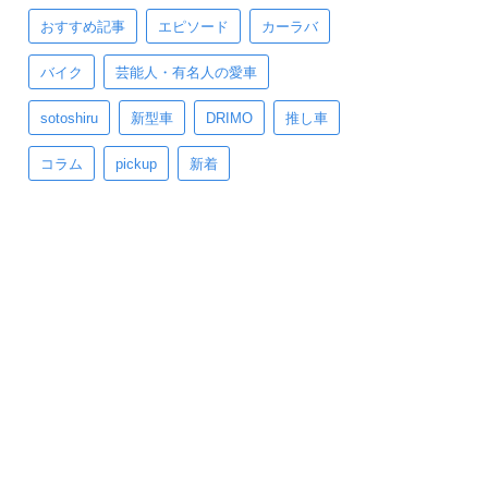
おすすめ記事
エピソード
カーラバ
バイク
芸能人・有名人の愛車
sotoshiru
新型車
DRIMO
推し車
コラム
pickup
新着