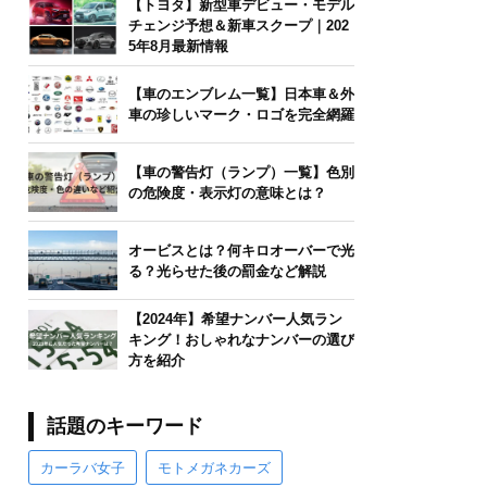
【トヨタ】新型車デビュー・モデル
チェンジ予想＆新車スクープ｜202
5年8月最新情報
【車のエンブレム一覧】日本車＆外
車の珍しいマーク・ロゴを完全網羅
【車の警告灯（ランプ）一覧】色別
の危険度・表示灯の意味とは？
オービスとは？何キロオーバーで光
る？光らせた後の罰金など解説
【2024年】希望ナンバー人気ラン
キング！おしゃれなナンバーの選び
方を紹介
話題のキーワード
カーラバ女子
モトメガネカーズ