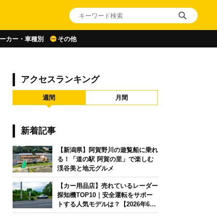
ーカー・車種別
その他
アクセスランキング
週間
月間
新着記事
【新潟県】阿賀野川の遊覧船に乗れ
る！「道の駅 阿賀の里」で楽しむ
渓谷美と地元グルメ
【カー用品店】売れているレーダー
探知機TOP10｜安全運転をサポー
トする人気モデルは？【2026年6月
版】