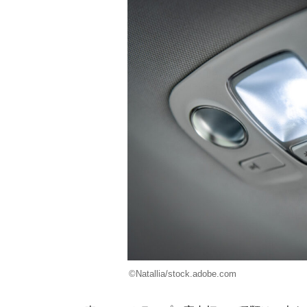
©Natallia/stock.adobe.com