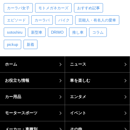
カーラバ女子
モトメガネカーズ
おすすめ記事
エピソード
カーラバ
バイク
芸能人・有名人の愛車
sotoshiru
新型車
DRIMO
推し車
コラム
pickup
新着
ホーム
ニュース
お役立ち情報
車を楽しむ
カー用品
エンタメ
モータースポーツ
イベント
メーカー・車種別
その他