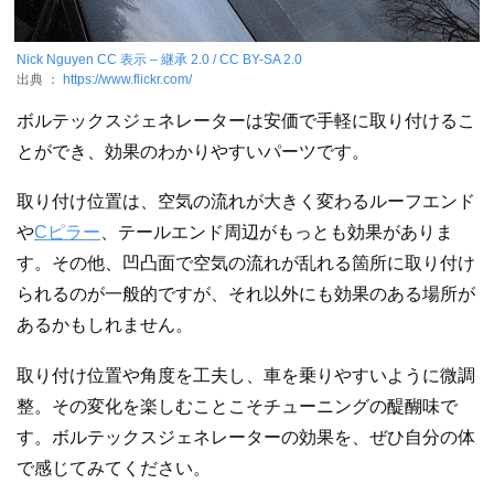
Nick Nguyen
CC 表示 – 継承 2.0 / CC BY-SA 2.0
出典 ：
https://www.flickr.com/
ボルテックスジェネレーターは安価で手軽に取り付けるこ
とができ、効果のわかりやすいパーツです。
取り付け位置は、空気の流れが大きく変わるルーフエンド
や
Cピラー
、テールエンド周辺がもっとも効果がありま
す。その他、凹凸面で空気の流れが乱れる箇所に取り付け
られるのが一般的ですが、それ以外にも効果のある場所が
あるかもしれません。
取り付け位置や角度を工夫し、車を乗りやすいように微調
整。その変化を楽しむことこそチューニングの醍醐味で
す。ボルテックスジェネレーターの効果を、ぜひ自分の体
で感じてみてください。