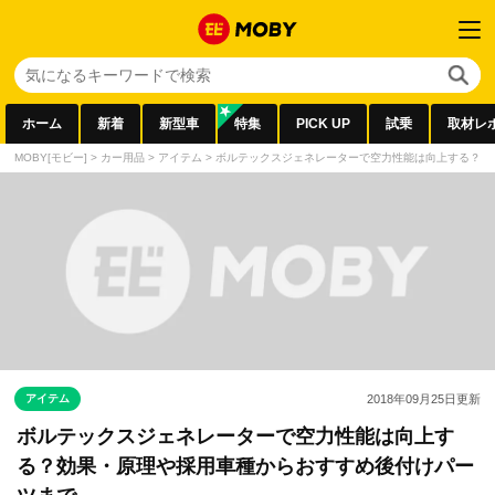
ホーム
新着
新型車
特集
PICK UP
試乗
取材レ
MOBY[モビー]
>
カー用品
>
アイテム
>
ボルテックスジェネレーターで空力性能は向上する？効
アイテム
2018年09月25日
更新
ボルテックスジェネレーターで空力性能は向上す
る？効果・原理や採用車種からおすすめ後付けパー