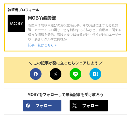
執筆者プロフィール
MOBY編集部
新型車予想や車選びのお役立ち記事、車や免許にまつわる豆知
識、カーライフの困りごとを解決する方法など、自動車に関する
様々な情報を発信。普段クルマは乗るだけ・使うだけのユーザー
や、あまりクルマに興味が...
記事一覧はこちら >
＼ この記事が役に立ったらシェアしよう ／
MOBYをフォローして最新記事を受け取ろう
フォロー
フォロー