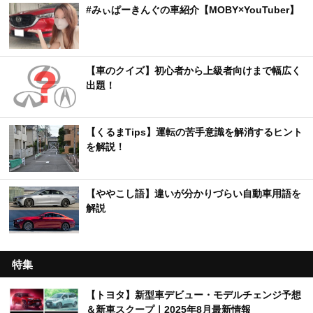
#みぃぱーきんぐの車紹介【MOBY×YouTuber】
【車のクイズ】初心者から上級者向けまで幅広く
出題！
【くるまTips】運転の苦手意識を解消するヒント
を解説！
【ややこし語】違いが分かりづらい自動車用語を
解説
特集
【トヨタ】新型車デビュー・モデルチェンジ予想
＆新車スクープ｜2025年8月最新情報