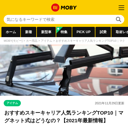
ホーム
新着
新型車
特集
PICK UP
試乗
取材レ
MOBY[モビー]
>
カー用品
>
アイテム
>
おすすめスキーキャリア人気ランキングTOP10｜マグネ
アイテム
2021年11月29日
更新
おすすめスキーキャリア人気ランキングTOP10｜マ
グネット式はどうなの？【2021年最新情報】