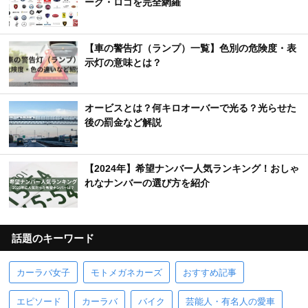
ーク・ロゴを完全網羅
【車の警告灯（ランプ）一覧】色別の危険度・表
示灯の意味とは？
オービスとは？何キロオーバーで光る？光らせた
後の罰金など解説
【2024年】希望ナンバー人気ランキング！おしゃ
れなナンバーの選び方を紹介
話題のキーワード
カーラバ女子
モトメガネカーズ
おすすめ記事
エピソード
カーラバ
バイク
芸能人・有名人の愛車