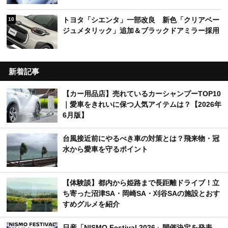
トヨタ「シエンタ」一部改良 新色「クリアベー
10
ジュメタリック」追加＆ブラックドアミラー採用
新着記事
【カー用品店】売れているカーシャンプーTOP10
｜愛車をきれいに保つ人気アイテムは？【2026年
6月版】
台風接近前にやるべき車の対策とは？飛来物・冠
水から愛車を守るポイント
【体験談】都内から姫路まで長距離ドライブ！立
ち寄った沼津SA・岡崎SA・刈谷SAの施設とおす
すめグルメを紹介
日産「NISMO Festival 2026」開催決定を発表