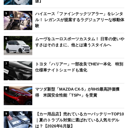
版】
ハイエース「ファインテックツアラー」をレンタ
5
ル！ レガンスが提案するラグジュアリーな移動体
験
ムーヴをユーロスポーツカスタム！ 日常の使いや
6
すさはそのままに、他とは違うスタイルへ
トヨタ「ハリアー」一部改良でHEV一本化 特別
7
仕様車ナイトシェードも進化
マツダ新型「MAZDA CX-5」がIIHS最高評価獲
8
得 米国安全性能「TSP+」を受賞
【カー用品店】売れているカーバッテリーTOP10
9
｜夏のトラブル対策に選ばれている人気モデル
は？【2026年6月版】