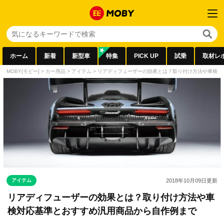
ホーム
新着
新型車
特集
PICK UP
試乗
取材レ
MOBY[モビー]
>
カー用品
>
アイテム
>
リアディフューザーの効果とは？取り付け方法や車検対
アイテム
2018年10月09日
更新
リアディフューザーの効果とは？取り付け方法や車
検対応基準とおすすめ汎用商品から自作例まで