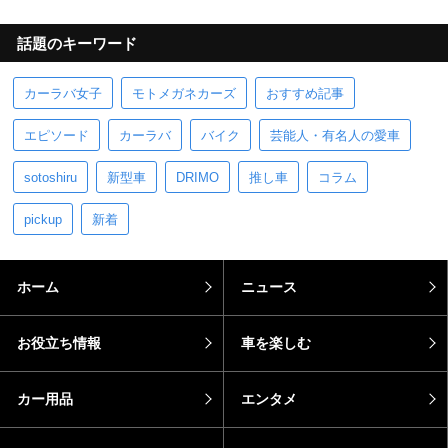
話題のキーワード
カーラバ女子
モトメガネカーズ
おすすめ記事
エピソード
カーラバ
バイク
芸能人・有名人の愛車
sotoshiru
新型車
DRIMO
推し車
コラム
pickup
新着
ホーム
ニュース
お役立ち情報
車を楽しむ
カー用品
エンタメ