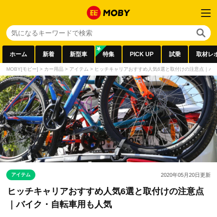
ホーム
新着
新型車
特集
PICK UP
試乗
取材レ
MOBY[モビー]
>
カー用品
>
アイテム
>
ヒッチキャリアおすすめ人気6選と取付けの注意点｜バ
アイテム
2020年05月20日
更新
ヒッチキャリアおすすめ人気6選と取付けの注意点
｜バイク・自転車用も人気