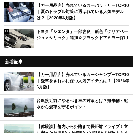
【カー用品店】売れているカーバッテリーTOP10
9
｜夏のトラブル対策に選ばれている人気モデル
は？【2026年6月版】
トヨタ「シエンタ」一部改良 新色「クリアベー
10
ジュメタリック」追加＆ブラックドアミラー採用
新着記事
【カー用品店】売れているカーシャンプーTOP10
｜愛車をきれいに保つ人気アイテムは？【2026年
6月版】
台風接近前にやるべき車の対策とは？飛来物・冠
水から愛車を守るポイント
【体験談】都内から姫路まで長距離ドライブ！立
ち寄った沼津SA・岡崎SA・刈谷SAの施設とおす