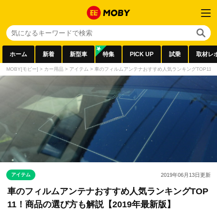
ホーム
新着
新型車
特集
PICK UP
試乗
取材レ
MOBY[モビー]
>
カー用品
>
アイテム
>
車のフィルムアンテナおすすめ人気ランキングTOP11！
アイテム
2019年06月13日
更新
車のフィルムアンテナおすすめ人気ランキングTOP
11！商品の選び方も解説【2019年最新版】