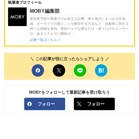
執筆者プロフィール
MOBY編集部
新型車予想や車選びのお役立ち記事、車や免許にまつわる豆知
識、カーライフの困りごとを解決する方法など、自動車に関する
様々な情報を発信。普段クルマは乗るだけ・使うだけのユーザー
や、あまりクルマに興味が...
記事一覧はこちら >
＼ この記事が役に立ったらシェアしよう ／
MOBYをフォローして最新記事を受け取ろう
フォロー
フォロー