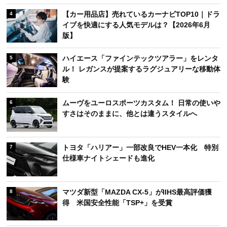
【カー用品店】売れているカーナビTOP10｜ドラ
4
イブを快適にする人気モデルは？【2026年6月
版】
ハイエース「ファインテックツアラー」をレンタ
5
ル！ レガンスが提案するラグジュアリーな移動体
験
ムーヴをユーロスポーツカスタム！ 日常の使いや
6
すさはそのままに、他とは違うスタイルへ
トヨタ「ハリアー」一部改良でHEV一本化 特別
7
仕様車ナイトシェードも進化
マツダ新型「MAZDA CX-5」がIIHS最高評価獲
8
得 米国安全性能「TSP+」を受賞