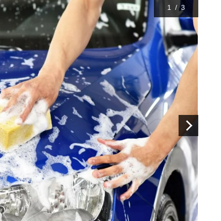
1
/
3