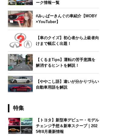
ーク情報一覧
#みぃぱーきんぐの車紹介【MOBY
×YouTuber】
【車のクイズ】初心者から上級者向
けまで幅広く出題！
【くるまTips】運転の苦手意識を
解消するヒントを解説！
【ややこし語】違いが分かりづらい
自動車用語を解説
特集
【トヨタ】新型車デビュー・モデル
チェンジ予想＆新車スクープ｜202
5年8月最新情報