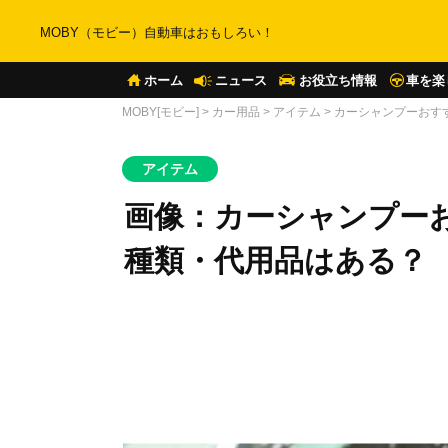
MOBY（モビー）自動車はおもしろい！
ホーム
ニュース
お役立ち情報
車を楽
MOBY[モビー]
>
カー用品
>
アイテム
>
カーシャンプーおす
アイテム
画像：カーシャンプーお
種類・代用品はある？