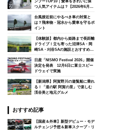
ンプーTOP10｜愛車をきれいに保
つ人気アイテムは？【2026年6月
版】
台風接近前にやるべき車の対策と
は？飛来物・冠水から愛車を守るポ
イント
【体験談】都内から姫路まで長距離
ドライブ！立ち寄った沼津SA・岡
崎SA・刈谷SAの施設とおすすめグ
ルメを紹介
日産「NISMO Festival 2026」開催
決定を発表 12月6日に富士スピー
ドウェイで実施
【新潟県】阿賀野川の遊覧船に乗れ
る！「道の駅 阿賀の里」で楽しむ
渓谷美と地元グルメ
おすすめ記事
【国産＆外車】新型デビュー・モデ
ルチェンジ予想＆新車スクープ・リ