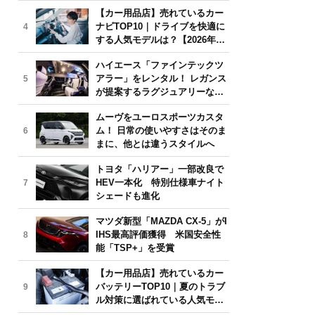
気モデルは？【2026年6月版】
【カー用品店】売れているカー
ナビTOP10｜ドライブを快適に
4
する人気モデルは？【2026年6
月版】
ハイエース「ファインテックツ
アラー」をレンタル！ レガンス
5
が提案するラグジュアリーな移
動体験
ムーヴをユーロスポーツカスタ
ム！ 日常の使いやすさはそのま
6
まに、他とは違うスタイルへ
トヨタ「ハリアー」一部改良で
HEV一本化 特別仕様車ナイト
7
シェードも進化
マツダ新型「MAZDA CX-5」がI
IHS最高評価獲得 米国安全性
8
能「TSP+」を受賞
【カー用品店】売れているカー
バッテリーTOP10｜夏のトラブ
9
ル対策に選ばれている人気モデ
ルは？【2026年6月版】