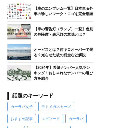
【車のエンブレム一覧】日本車＆外
車の珍しいマーク・ロゴを完全網羅
【車の警告灯（ランプ）一覧】色別
の危険度・表示灯の意味とは？
オービスとは？何キロオーバーで光
る？光らせた後の罰金など解説
【2024年】希望ナンバー人気ラン
キング！おしゃれなナンバーの選び
方を紹介
話題のキーワード
カーラバ女子
モトメガネカーズ
おすすめ記事
エピソード
カーラバ