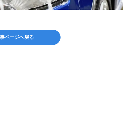
©clou
事ページへ戻る