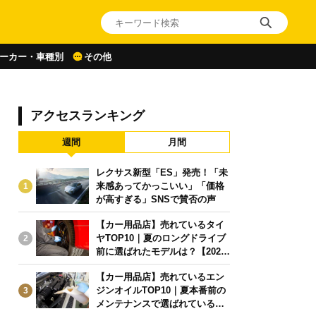
ーカー・車種別
その他
アクセスランキング
週間
月間
レクサス新型「ES」発売！「未
来感あってかっこいい」「価格
1
が高すぎる」SNSで賛否の声
【カー用品店】売れているタイ
ヤTOP10｜夏のロングドライブ
2
前に選ばれたモデルは？【2026
年6月版】
【カー用品店】売れているエン
ジンオイルTOP10｜夏本番前の
3
メンテナンスで選ばれている人