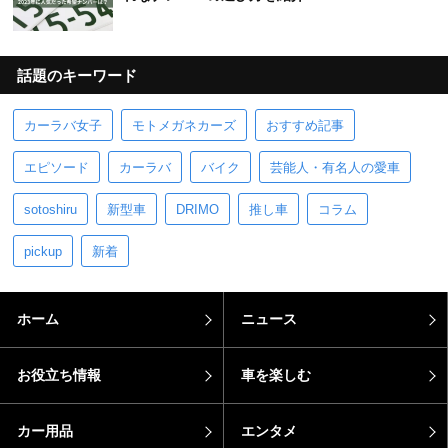
話題のキーワード
カーラバ女子
モトメガネカーズ
おすすめ記事
エピソード
カーラバ
バイク
芸能人・有名人の愛車
sotoshiru
新型車
DRIMO
推し車
コラム
pickup
新着
ホーム
ニュース
お役立ち情報
車を楽しむ
カー用品
エンタメ