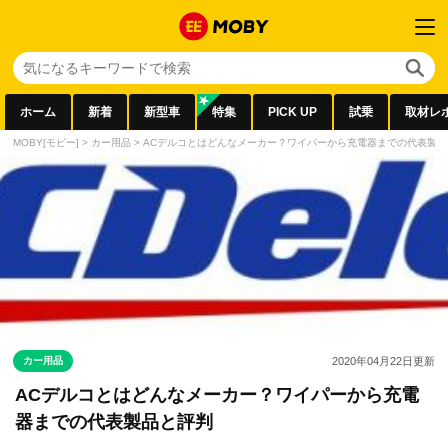
ホーム
新着
新型車
特集
PICK UP
試乗
取材レ
MOBY[モビー]
>
カー用品
>
ACデルコとはどんなメーカー？ワイパーから充電器までの代表製品
カー用品
2020年04月22日
更新
ACデルコとはどんなメーカー？ワイパーから充電
器までの代表製品と評判