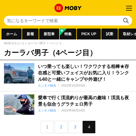
ホーム
新着
新型車
特集
PICK UP
試乗
取材レ
MOBY[モビー]
>
カーラバ男子
>
ページ 4
カーラバ男子（4ページ目）
いつ乗っても楽しい！ワクワクする相棒★存
在感と可愛いフェイスがお気に入り！ランク
ル60と一緒にキャンプや外遊び！
エンタメ総合
2022年10月03日
愛車で行く渓流釣りが最高の趣味！渓流も夜
景も似合うグラチェロ男子
エンタメ総合
2022年08月24日
1
2
3
4