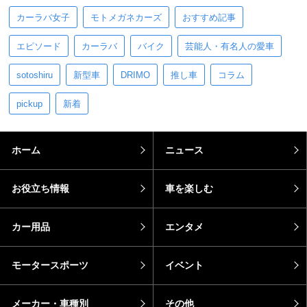
カーラバ女子
モトメガネカーズ
おすすめ記事
エピソード
カーラバ
バイク
芸能人・有名人の愛車
sotoshiru
新型車
DRIMO
推し車
コラム
pickup
新着
ホーム
ニュース
お役立ち情報
車を楽しむ
カー用品
エンタメ
モータースポーツ
イベント
メーカー・車種別
その他