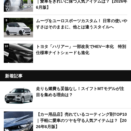
｜愛車をきれいに保つ人気アイテムは？【2026年
6月版】
ムーヴをユーロスポーツカスタム！ 日常の使いや
9
すさはそのままに、他とは違うスタイルへ
トヨタ「ハリアー」一部改良でHEV一本化 特別
10
仕様車ナイトシェードも進化
新着記事
走りも燃費も妥協なし！スイフトMTモデルが注
目を集める理由は？
【カー用品店】売れているコーティング剤TOP10
｜手軽に愛車のツヤを守る人気アイテムは？【20
26年6月版】