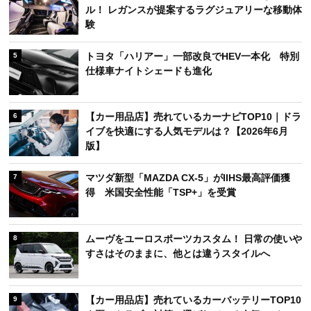
ル！ レガンスが提案するラグジュアリーな移動体
験
トヨタ「ハリアー」一部改良でHEV一本化 特別
5
仕様車ナイトシェードも進化
【カー用品店】売れているカーナビTOP10｜ドラ
6
イブを快適にする人気モデルは？【2026年6月
版】
マツダ新型「MAZDA CX-5」がIIHS最高評価獲
7
得 米国安全性能「TSP+」を受賞
ムーヴをユーロスポーツカスタム！ 日常の使いや
8
すさはそのままに、他とは違うスタイルへ
【カー用品店】売れているカーバッテリーTOP10
9