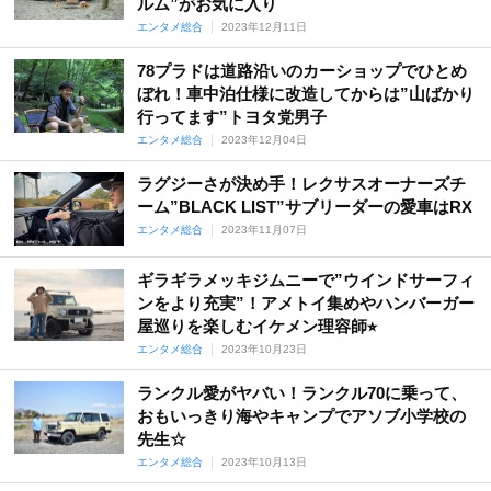
ルム”がお気に入り
エンタメ総合
2023年12月11日
78プラドは道路沿いのカーショップでひとめ
ぼれ！車中泊仕様に改造してからは”山ばかり
行ってます”トヨタ党男子
エンタメ総合
2023年12月04日
ラグジーさが決め手！レクサスオーナーズチ
ーム”BLACK LIST”サブリーダーの愛車はRX
エンタメ総合
2023年11月07日
ギラギラメッキジムニーで”ウインドサーフィ
ンをより充実”！アメトイ集めやハンバーガー
屋巡りを楽しむイケメン理容師⭐︎
エンタメ総合
2023年10月23日
ランクル愛がヤバい！ランクル70に乗って、
おもいっきり海やキャンプでアソブ小学校の
先生☆
エンタメ総合
2023年10月13日