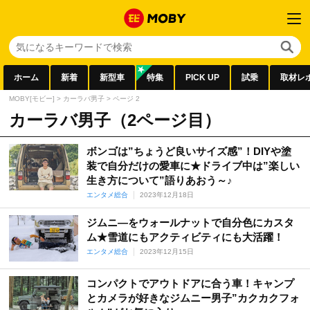
ホーム
新着
新型車
特集
PICK UP
試乗
取材レ
MOBY[モビー]
>
カーラバ男子
>
ページ 2
カーラバ男子（2ページ目）
ボンゴは”ちょうど良いサイズ感”！DIYや塗
装で自分だけの愛車に★ドライブ中は”楽しい
生き方について”語りあおう～♪
エンタメ総合
2023年12月18日
ジムニ―をウォールナットで自分色にカスタ
ム★雪道にもアクティビティにも大活躍！
エンタメ総合
2023年12月15日
コンパクトでアウトドアに合う車！キャンプ
とカメラが好きなジムニー男子”カクカクフォ