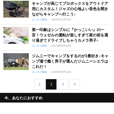
キャンプが高じてプロボックスをアウトドア
用にカスタム！ジャズの心地よい音色を聞き
ながらキャンプへ行こう♪
エンタメ総合
2023年10月02日
第一印象はシンプルに『かっこいい』の一
言！ウェゼルの運転が楽しすぎて家の前を通
り過ぎてドライブしちゃうカメラ男子♪
エンタメ総合
2023年09月18日
ジムニーでキャンプをするのが1番好き♪キャ
ンプ場で働く男子が選んだジムニーシエラは
これだ！
エンタメ総合
2023年08月14日
1
2
3
4
今、あなたにおすすめ