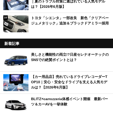
｜夏のトラブル対策に選ばれている人気モデル
は？【2026年6月版】
トヨタ「シエンタ」一部改良 新色「クリアベー
10
ジュメタリック」追加＆ブラックドアミラー採用
新着記事
美しさと機能性の両立!?日産セレナオーテックの
SNSでの絶賛ポイントとは？
【カー用品店】売れているドライブレコーダーT
OP10｜安心・安全なドライブを支える人気モデ
ルは？【2026年6月版】
BLITZ×carrozzeria体感イベント開催 最新パー
ツ＆カーAVを一挙体験