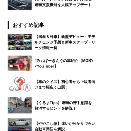
運転支援機能を大幅アップデート
おすすめ記事
【国産＆外車】新型デビュー・モデ
ルチェンジ予想＆新車スクープ・リ
ーク情報一覧
#みぃぱーきんぐの車紹介【MOBY
×YouTuber】
【車のクイズ】初心者から上級者向
けまで幅広く出題！
【くるまTips】運転の苦手意識を
解消するヒントを解説！
【ややこし語】違いが分かりづらい
自動車用語を解説