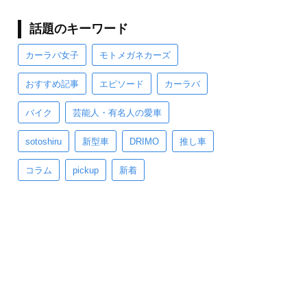
話題のキーワード
カーラバ女子
モトメガネカーズ
おすすめ記事
エピソード
カーラバ
バイク
芸能人・有名人の愛車
sotoshiru
新型車
DRIMO
推し車
コラム
pickup
新着