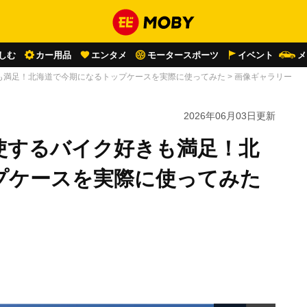
しむ
カー用品
エンタメ
モータースポーツ
イベント
メ
も満足！北海道で今期になるトップケースを実際に使ってみた
>
画像ギャラリー
2026年06月03日
更新
使するバイク好きも満足！北
プケースを実際に使ってみた