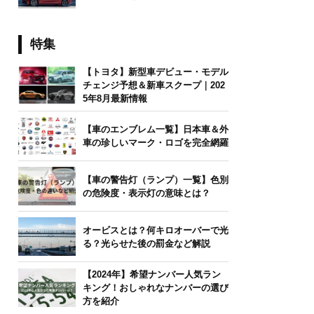
特集
【トヨタ】新型車デビュー・モデル
チェンジ予想＆新車スクープ｜202
5年8月最新情報
【車のエンブレム一覧】日本車＆外
車の珍しいマーク・ロゴを完全網羅
【車の警告灯（ランプ）一覧】色別
の危険度・表示灯の意味とは？
オービスとは？何キロオーバーで光
る？光らせた後の罰金など解説
【2024年】希望ナンバー人気ラン
キング！おしゃれなナンバーの選び
方を紹介