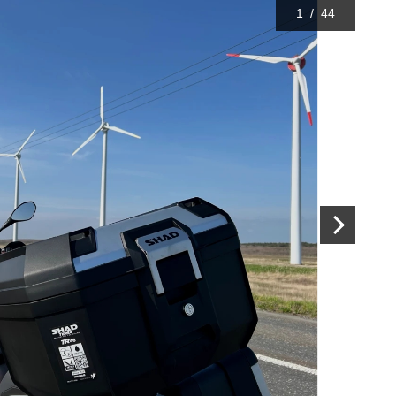
1
/
44