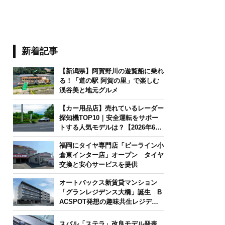
新着記事
【新潟県】阿賀野川の遊覧船に乗れ
る！「道の駅 阿賀の里」で楽しむ
渓谷美と地元グルメ
【カー用品店】売れているレーダー
探知機TOP10｜安全運転をサポー
トする人気モデルは？【2026年6月
版】
福岡にタイヤ専門店「ビーライン小
倉東インター店」オープン タイヤ
交換と安心サービスを提供
オートバックス新賃貸マンション
「グランレジデンス大橋」誕生 B
ACSPOT発想の趣味共生レジデン
ス
スバル「ステラ」改良モデル発表