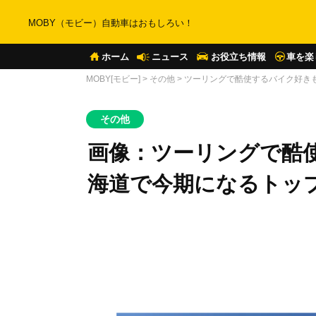
MOBY（モビー）自動車はおもしろい！
ホーム
ニュース
お役立ち情報
車を楽
MOBY[モビー]
>
その他
>
ツーリングで酷使するバイク好き
その他
画像：ツーリングで酷
海道で今期になるトッ