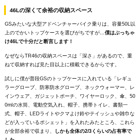
46Lの深くて余裕の収納スペース
GSみたいな大型アドベンチャーバイク乗りは、容量50L以
上のでかいトップケースを選びがちですが…
僕はぶっちゃ
け46Lで十分だと断言します！
なぜならTR46の収納スペースは「深さ」があるので、重
ねて収納すれば見た目以上に積載できるからです。
試しに僕が普段GSのトップケースに入れている「レギュ
ラーグローブ、防寒防水グローブ、ネックウォーマー、レ
インウェア、ガジェットポーチ、ワイヤーロック、傘、50
0mlの水筒、電動空気入れ、帽子、携帯トイレ、書類一
式、帽子、LEDライトやクマよけ鈴やテイッシュや雑巾な
どが入っているポシェット」を入れたみたところ、これら
が全部余裕で収まり、
しかも全体の2/3くらいの占有率で
した。