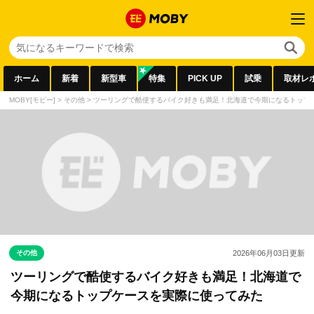
ホーム
新着
新型車
特集
PICK UP
試乗
取材レ
MOBY[モビー]
>
その他
>
ツーリングで酷使するバイク好きも満足！北海道で今期になるトップ
その他
2026年06月03日
更新
ツーリングで酷使するバイク好きも満足！北海道で
今期になるトップケースを実際に使ってみた