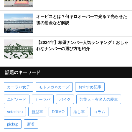
オービスとは？何キロオーバーで光る？光らせた
後の罰金など解説
【2024年】希望ナンバー人気ランキング！おしゃ
れなナンバーの選び方を紹介
話題のキーワード
カーラバ女子
モトメガネカーズ
おすすめ記事
エピソード
カーラバ
バイク
芸能人・有名人の愛車
sotoshiru
新型車
DRIMO
推し車
コラム
pickup
新着