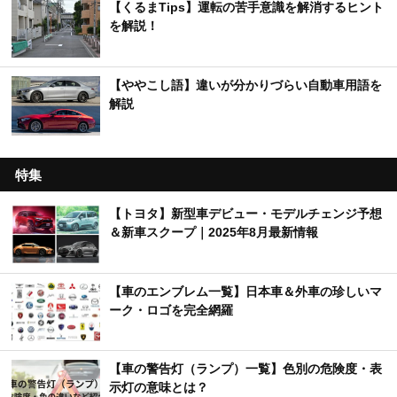
【くるまTips】運転の苦手意識を解消するヒント
を解説！
【ややこし語】違いが分かりづらい自動車用語を
解説
特集
【トヨタ】新型車デビュー・モデルチェンジ予想
＆新車スクープ｜2025年8月最新情報
【車のエンブレム一覧】日本車＆外車の珍しいマ
ーク・ロゴを完全網羅
【車の警告灯（ランプ）一覧】色別の危険度・表
示灯の意味とは？