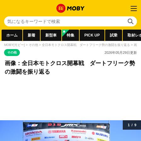
ホーム
新着
新型車
特集
PICK UP
試乗
取材レ
MOBY[モビー]
>
その他
>
全日本モトクロス開幕戦 ダートフリーク勢の激闘を振り返る
>
画像
その他
2026年05月29日
更新
画像：全日本モトクロス開幕戦 ダートフリーク勢
の激闘を振り返る
1
/
9