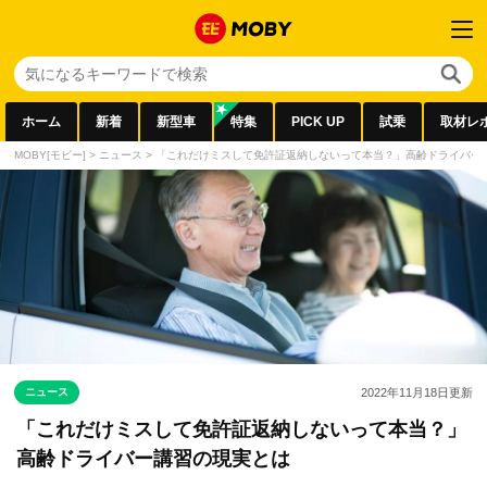
ホーム
新着
新型車
特集
PICK UP
試乗
取材レ
MOBY[モビー]
>
ニュース
>
「これだけミスして免許証返納しないって本当？」高齢ドライバー
ニュース
2022年11月18日
更新
「これだけミスして免許証返納しないって本当？」
高齢ドライバー講習の現実とは