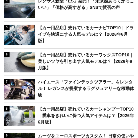
レクサス新型「ES」発売！「未来感あってかっこ
4
いい」「価格が高すぎる」SNSで賛否の声
【カー用品店】売れているカーナビTOP10｜ドラ
5
イブを快適にする人気モデルは？【2026年6月
版】
【カー用品店】売れているカーワックスTOP10｜
6
美しいツヤを引き出す人気モデルは？【2026年6
月版】
ハイエース「ファインテックツアラー」をレンタ
7
ル！ レガンスが提案するラグジュアリーな移動体
験
【カー用品店】売れているカーシャンプーTOP10
8
｜愛車をきれいに保つ人気アイテムは？【2026年
6月版】
ムーヴをユーロスポーツカスタム！ 日常の使いや
9