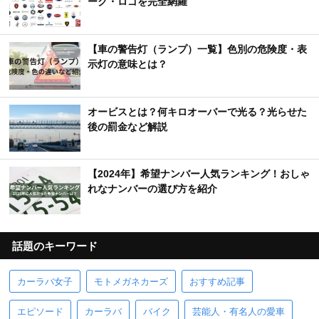
ーク・ロゴを完全網羅
【車の警告灯（ランプ）一覧】色別の危険度・表
示灯の意味とは？
オービスとは？何キロオーバーで光る？光らせた
後の罰金など解説
【2024年】希望ナンバー人気ランキング！おしゃ
れなナンバーの選び方を紹介
話題のキーワード
カーラバ女子
モトメガネカーズ
おすすめ記事
エピソード
カーラバ
バイク
芸能人・有名人の愛車