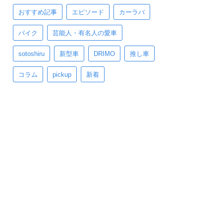
おすすめ記事
エピソード
カーラバ
バイク
芸能人・有名人の愛車
sotoshiru
新型車
DRIMO
推し車
コラム
pickup
新着