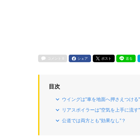
コメント
8
シェア
ポスト
送る
目次
ウイングは”車を地面へ押さえつける
リアスポイラーは”空気を上手に流す
公道では両方とも”効果なし”？