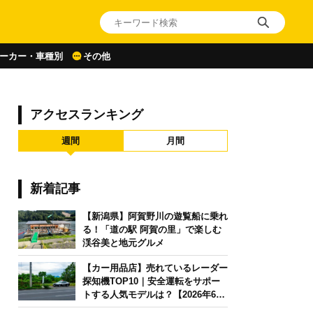
ーカー・車種別
その他
アクセスランキング
週間
月間
新着記事
【新潟県】阿賀野川の遊覧船に乗れ
る！「道の駅 阿賀の里」で楽しむ
渓谷美と地元グルメ
【カー用品店】売れているレーダー
探知機TOP10｜安全運転をサポー
トする人気モデルは？【2026年6月
版】