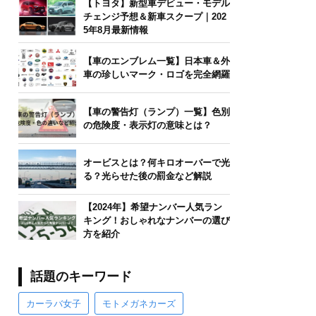
【トヨタ】新型車デビュー・モデル
チェンジ予想＆新車スクープ｜202
5年8月最新情報
【車のエンブレム一覧】日本車＆外
車の珍しいマーク・ロゴを完全網羅
【車の警告灯（ランプ）一覧】色別
の危険度・表示灯の意味とは？
オービスとは？何キロオーバーで光
る？光らせた後の罰金など解説
【2024年】希望ナンバー人気ラン
キング！おしゃれなナンバーの選び
方を紹介
話題のキーワード
カーラバ女子
モトメガネカーズ