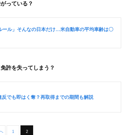
挙がっている？
ド免許を失ってしまう？
前へ
1
2