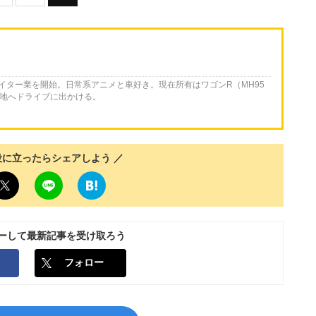
ライター業を開始。日常系アニメと車好き。現在所有はワゴンR（MH95
各地へドライブに出かける。
役に立ったらシェアしよう ／
ローして最新記事を受け取ろう
フォロー