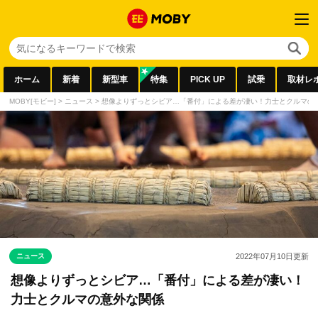
ホーム
新着
新型車
特集
PICK UP
試乗
取材レ
MOBY[モビー]
>
ニュース
>
想像よりずっとシビア…「番付」による差が凄い！力士とクルマの
ニュース
2022年07月10日
更新
想像よりずっとシビア…「番付」による差が凄い！
力士とクルマの意外な関係