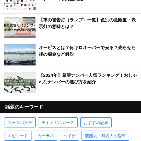
【車の警告灯（ランプ）一覧】色別の危険度・表
示灯の意味とは？
オービスとは？何キロオーバーで光る？光らせた
後の罰金など解説
【2024年】希望ナンバー人気ランキング！おしゃ
れなナンバーの選び方を紹介
話題のキーワード
カーラバ女子
モトメガネカーズ
おすすめ記事
エピソード
カーラバ
バイク
芸能人・有名人の愛車