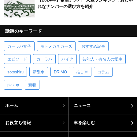
【2024年】希望ナンバー人気ランキング！おしゃ
れなナンバーの選び方を紹介
話題のキーワード
カーラバ女子
モトメガネカーズ
おすすめ記事
エピソード
カーラバ
バイク
芸能人・有名人の愛車
sotoshiru
新型車
DRIMO
推し車
コラム
pickup
新着
ホーム
ニュース
お役立ち情報
車を楽しむ