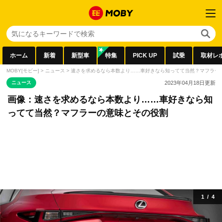
ホーム
新着
新型車
特集
PICK UP
試乗
取材レ
MOBY[モビー]
>
ニュース
>
速さを求めるなら本数より……車好きなら知ってて当然？マフラー
ニュース
2023年04月18日
更新
画像：速さを求めるなら本数より……車好きなら知
ってて当然？マフラーの意味とその役割
1
/
4