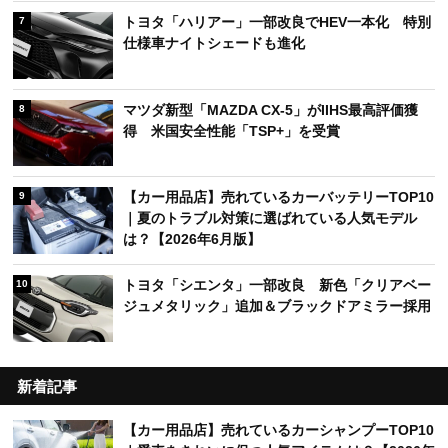
トヨタ「ハリアー」一部改良でHEV一本化 特別
7
仕様車ナイトシェードも進化
マツダ新型「MAZDA CX-5」がIIHS最高評価獲
8
得 米国安全性能「TSP+」を受賞
【カー用品店】売れているカーバッテリーTOP10
9
｜夏のトラブル対策に選ばれている人気モデル
は？【2026年6月版】
トヨタ「シエンタ」一部改良 新色「クリアベー
10
ジュメタリック」追加＆ブラックドアミラー採用
新着記事
【カー用品店】売れているカーシャンプーTOP10