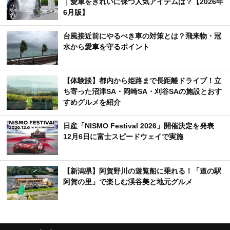
｜愛車をきれいに保つ人気アイテムは？【2026年
6月版】
台風接近前にやるべき車の対策とは？飛来物・冠
水から愛車を守るポイント
【体験談】都内から姫路まで長距離ドライブ！立
ち寄った沼津SA・岡崎SA・刈谷SAの施設とおす
すめグルメを紹介
日産「NISMO Festival 2026」開催決定を発表
12月6日に富士スピードウェイで実施
【新潟県】阿賀野川の遊覧船に乗れる！「道の駅
阿賀の里」で楽しむ渓谷美と地元グルメ