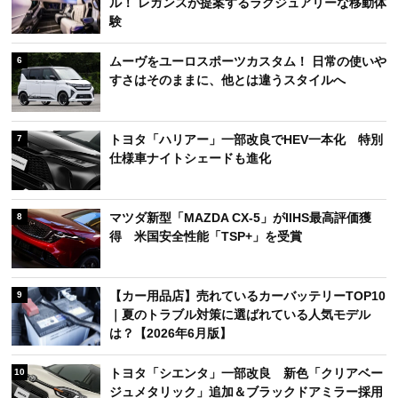
ル！ レガンスが提案するラグジュアリーな移動体
験
ムーヴをユーロスポーツカスタム！ 日常の使いや
6
すさはそのままに、他とは違うスタイルへ
トヨタ「ハリアー」一部改良でHEV一本化 特別
7
仕様車ナイトシェードも進化
マツダ新型「MAZDA CX-5」がIIHS最高評価獲
8
得 米国安全性能「TSP+」を受賞
【カー用品店】売れているカーバッテリーTOP10
9
｜夏のトラブル対策に選ばれている人気モデル
は？【2026年6月版】
トヨタ「シエンタ」一部改良 新色「クリアベー
10
ジュメタリック」追加＆ブラックドアミラー採用