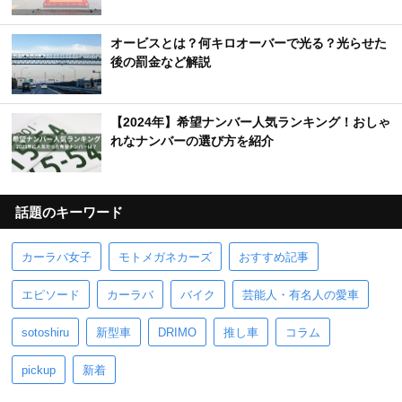
オービスとは？何キロオーバーで光る？光らせた
後の罰金など解説
【2024年】希望ナンバー人気ランキング！おしゃ
れなナンバーの選び方を紹介
話題のキーワード
カーラバ女子
モトメガネカーズ
おすすめ記事
エピソード
カーラバ
バイク
芸能人・有名人の愛車
sotoshiru
新型車
DRIMO
推し車
コラム
pickup
新着