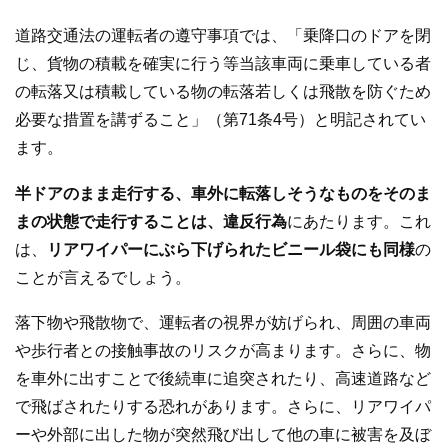
道路交通法の運転者の遵守事項では、「乗降口のドアを閉
じ、貨物の積載を確実に行う等当該車両に乗車している者
の転落又は積載している物の転落若しくは飛散を防ぐため
必要な措置を講ずること」（第71条4号）と明記されてい
ます。
半ドアのまま走行する、車外に転落しそうなものをそのま
まの状態で走行することは、違反行為
にあたります。これ
は、
リアワイパーにぶら下げられたビニール袋にも同様
の
ことが言えるでしょう。
落下物や飛散物で、運転者の視界が妨げられ、周囲の車両
や歩行者との接触事故のリスクが高まります。さらに、物
を車外に出すことで後続車に追突されたり、高速道路など
で飛ばされたりする恐れがあります。さらに、リアワイパ
ーや外部に出した物が突然飛び出して他の車に被害を及ぼ