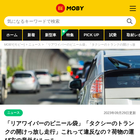
ホーム
新着
新型車
特集
PICK UP
試乗
取材レ
MOBY[モビー]
>
ニュース
>
「リアワイパーのビニール袋」「タクシーのトランクの開けっ放し
ニュース
2023年09月29日
更新
「リアワイパーのビニール袋」「タクシーのトラン
クの開けっ放し走行」これって違反なの？荷物の運