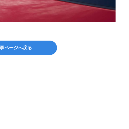
©︎bee
事ページへ戻る