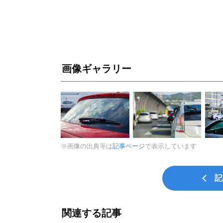
画像ギャラリー
※画像の出典等は
記事ページ
で表示しています
記
関連する記事