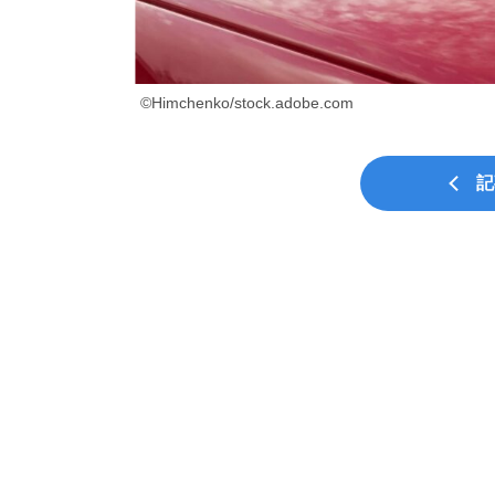
©Himchenko/stock.adobe.com
記