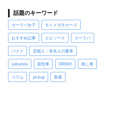
話題のキーワード
カーラバ女子
モトメガネカーズ
おすすめ記事
エピソード
カーラバ
バイク
芸能人・有名人の愛車
sotoshiru
新型車
DRIMO
推し車
コラム
pickup
新着