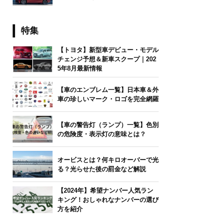
特集
【トヨタ】新型車デビュー・モデル
チェンジ予想＆新車スクープ｜202
5年8月最新情報
【車のエンブレム一覧】日本車＆外
車の珍しいマーク・ロゴを完全網羅
【車の警告灯（ランプ）一覧】色別
の危険度・表示灯の意味とは？
オービスとは？何キロオーバーで光
る？光らせた後の罰金など解説
【2024年】希望ナンバー人気ラン
キング！おしゃれなナンバーの選び
方を紹介