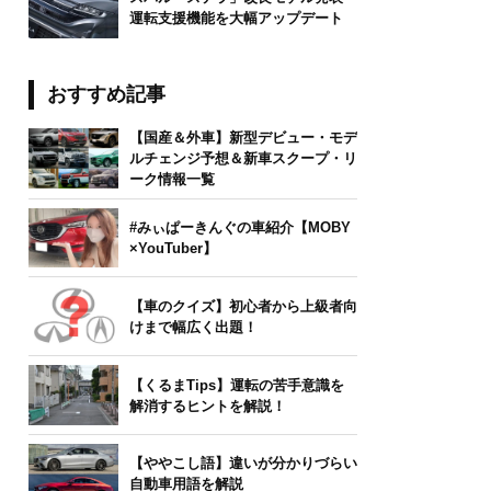
運転支援機能を大幅アップデート
おすすめ記事
boys/stock.adobe.com
【国産＆外車】新型デビュー・モデ
ルチェンジ予想＆新車スクープ・リ
ーク情報一覧
#みぃぱーきんぐの車紹介【MOBY
×YouTuber】
【車のクイズ】初心者から上級者向
けまで幅広く出題！
【くるまTips】運転の苦手意識を
解消するヒントを解説！
【ややこし語】違いが分かりづらい
自動車用語を解説