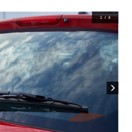
1
/
4