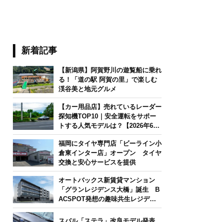
新着記事
【新潟県】阿賀野川の遊覧船に乗れ
る！「道の駅 阿賀の里」で楽しむ
渓谷美と地元グルメ
【カー用品店】売れているレーダー
探知機TOP10｜安全運転をサポー
トする人気モデルは？【2026年6月
版】
福岡にタイヤ専門店「ビーライン小
倉東インター店」オープン タイヤ
交換と安心サービスを提供
オートバックス新賃貸マンション
「グランレジデンス大橋」誕生 B
ACSPOT発想の趣味共生レジデン
ス
スバル「ステラ」改良モデル発表