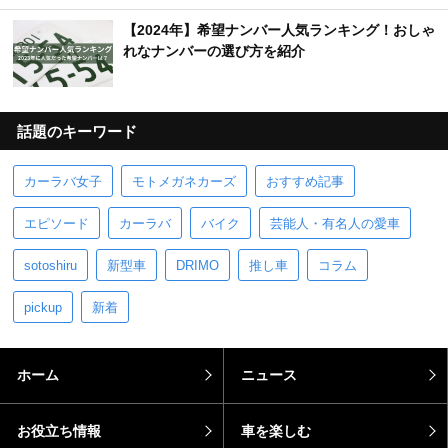
【2024年】希望ナンバー人気ランキング！おしゃ
れなナンバーの選び方を紹介
話題のキーワード
カーラバ女子
モトメガネカーズ
おすすめ記事
エピソード
カーラバ
バイク
芸能人・有名人の愛車
sotoshiru
新型車
DRIMO
推し車
コラム
pickup
新着
ホーム
ニュース
お役立ち情報
車を楽しむ