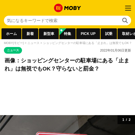
ホーム
新着
新型車
特集
PICK UP
試乗
取材レ
MOBY[モビー]
>
ニュース
>
ショッピングセンターの駐車場にある「止まれ」は無視でもOK？
ニュース
2022年01月06日
更新
画像：ショッピングセンターの駐車場にある「止ま
れ」は無視でもOK？守らないと罰金？
1
/
2