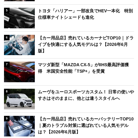
トヨタ「ハリアー」一部改良でHEV一本化 特別
5
仕様車ナイトシェードも進化
【カー用品店】売れているカーナビTOP10｜ドラ
6
イブを快適にする人気モデルは？【2026年6月
版】
マツダ新型「MAZDA CX-5」がIIHS最高評価獲
7
得 米国安全性能「TSP+」を受賞
ムーヴをユーロスポーツカスタム！ 日常の使いや
8
すさはそのままに、他とは違うスタイルへ
【カー用品店】売れているカーバッテリーTOP10
9
｜夏のトラブル対策に選ばれている人気モデル
は？【2026年6月版】