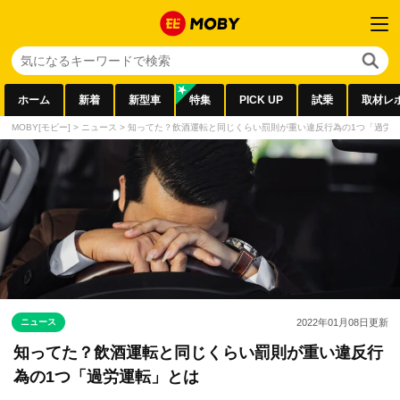
ホーム
新着
新型車
特集
PICK UP
試乗
取材レ
MOBY[モビー]
>
ニュース
>
知ってた？飲酒運転と同じくらい罰則が重い違反行為の1つ「過労
ニュース
2022年01月08日
更新
知ってた？飲酒運転と同じくらい罰則が重い違反行
為の1つ「過労運転」とは