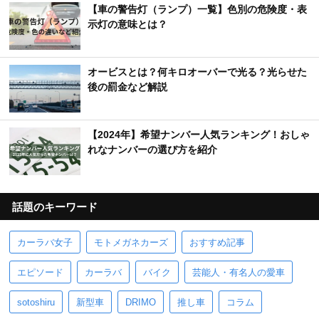
【車の警告灯（ランプ）一覧】色別の危険度・表
示灯の意味とは？
オービスとは？何キロオーバーで光る？光らせた
後の罰金など解説
【2024年】希望ナンバー人気ランキング！おしゃ
れなナンバーの選び方を紹介
話題のキーワード
カーラバ女子
モトメガネカーズ
おすすめ記事
エピソード
カーラバ
バイク
芸能人・有名人の愛車
sotoshiru
新型車
DRIMO
推し車
コラム