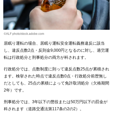
©ALF photo/stock.adobe.com
居眠り運転の場合、居眠り運転安全運転義務違反に該当
し、違反点数2点・反則金9,000円となるのに対し、過労運
転は行政処分と刑事処分の両方が科されます。
行政処分では、点数制度に則って違反点数25点が累積され
ます。検挙された時点で違反点数0点・行政処分前歴無し
だとしても、25点の累積によって免許取消処分（欠格期間
2年）です。
刑事処分では、3年以下の懲役または50万円以下の罰金が
科されます（道路交通法第117条の2の2）。