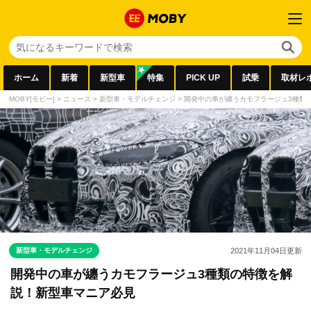
ホーム
新着
新型車
特集
PICK UP
試乗
取材レ
MOBY[モビー]
>
ニュース
>
新型車・モデルチェンジ
>
開発中の車が纏うカモフラージュ3種類
新型車・モデルチェンジ
2021年11月04日
更新
開発中の車が纏うカモフラージュ3種類の特徴を解
説！新型車マニア必見