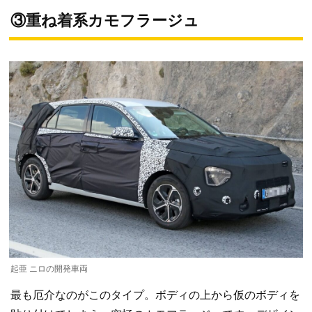
③重ね着系カモフラージュ
起亜 ニロの開発車両
最も厄介なのがこのタイプ。ボディの上から仮のボディを