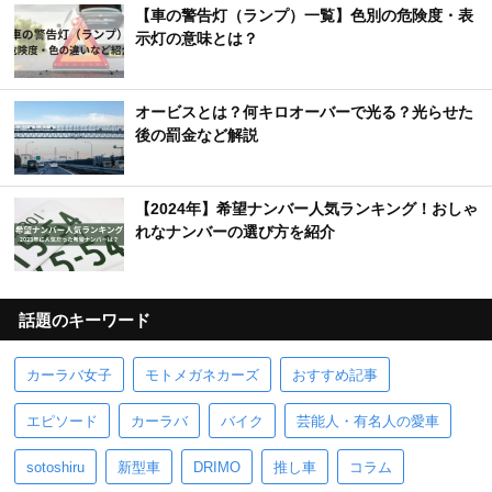
【車の警告灯（ランプ）一覧】色別の危険度・表
示灯の意味とは？
オービスとは？何キロオーバーで光る？光らせた
後の罰金など解説
【2024年】希望ナンバー人気ランキング！おしゃ
れなナンバーの選び方を紹介
話題のキーワード
カーラバ女子
モトメガネカーズ
おすすめ記事
エピソード
カーラバ
バイク
芸能人・有名人の愛車
sotoshiru
新型車
DRIMO
推し車
コラム