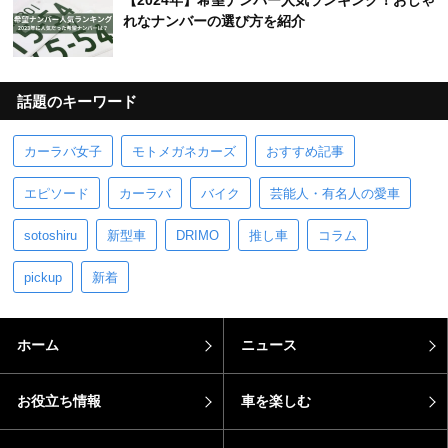
【2024年】希望ナンバー人気ランキング！おしゃ
れなナンバーの選び方を紹介
話題のキーワード
カーラバ女子
モトメガネカーズ
おすすめ記事
エピソード
カーラバ
バイク
芸能人・有名人の愛車
sotoshiru
新型車
DRIMO
推し車
コラム
pickup
新着
ホーム
ニュース
お役立ち情報
車を楽しむ