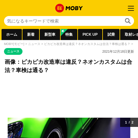
ホーム
新着
新型車
特集
PICK UP
試乗
取材レ
MOBY[モビー]
>
ニュース
>
ピカピカ改造車は違反？ネオンカスタムは合法？車検は通る？
>
画
ニュース
2021年12月18日
更新
画像：ピカピカ改造車は違反？ネオンカスタムは合
法？車検は通る？
1
/
2