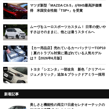
マツダ新型「MAZDA CX-5」がIIHS最高評価獲
7
得 米国安全性能「TSP+」を受賞
ムーヴをユーロスポーツカスタム！ 日常の使いや
8
すさはそのままに、他とは違うスタイルへ
【カー用品店】売れているカーバッテリーTOP10
9
｜夏のトラブル対策に選ばれている人気モデル
は？【2026年6月版】
トヨタ「シエンタ」一部改良 新色「クリアベー
10
ジュメタリック」追加＆ブラックドアミラー採用
新着記事
美しさと機能性の両立!?日産セレナオーテックの