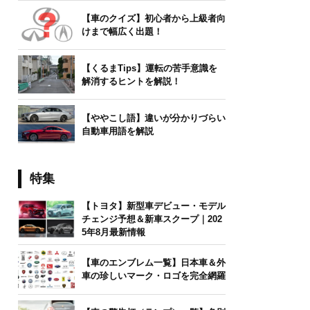
【車のクイズ】初心者から上級者向
けまで幅広く出題！
【くるまTips】運転の苦手意識を
解消するヒントを解説！
【ややこし語】違いが分かりづらい
自動車用語を解説
特集
【トヨタ】新型車デビュー・モデル
チェンジ予想＆新車スクープ｜202
5年8月最新情報
【車のエンブレム一覧】日本車＆外
車の珍しいマーク・ロゴを完全網羅