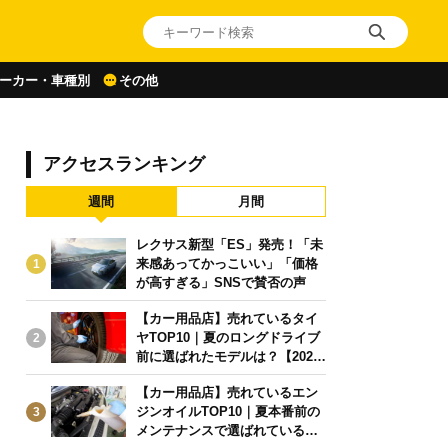
ーカー・車種別
その他
アクセスランキング
週間
月間
レクサス新型「ES」発売！「未
来感あってかっこいい」「価格
1
が高すぎる」SNSで賛否の声
【カー用品店】売れているタイ
ヤTOP10｜夏のロングドライブ
2
前に選ばれたモデルは？【2026
年6月版】
【カー用品店】売れているエン
ジンオイルTOP10｜夏本番前の
3
メンテナンスで選ばれている人