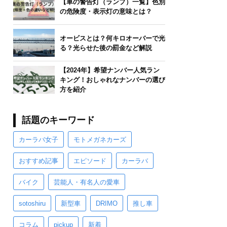
【車の警告灯（ランプ）一覧】色別
の危険度・表示灯の意味とは？
オービスとは？何キロオーバーで光
る？光らせた後の罰金など解説
【2024年】希望ナンバー人気ラン
キング！おしゃれなナンバーの選び
方を紹介
話題のキーワード
カーラバ女子
モトメガネカーズ
おすすめ記事
エピソード
カーラバ
バイク
芸能人・有名人の愛車
sotoshiru
新型車
DRIMO
推し車
コラム
pickup
新着