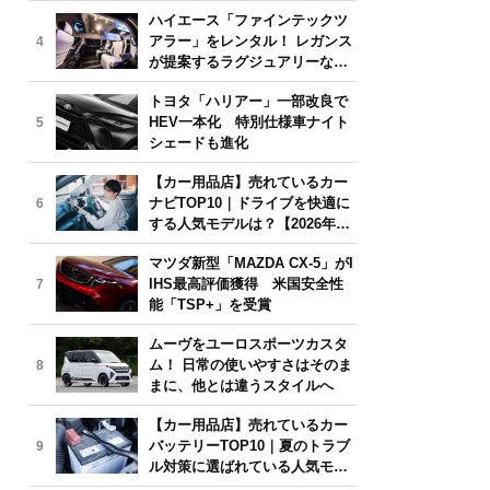
気モデルは？【2026年6月版】
ハイエース「ファインテックツ
アラー」をレンタル！ レガンス
4
が提案するラグジュアリーな移
動体験
トヨタ「ハリアー」一部改良で
HEV一本化 特別仕様車ナイト
5
シェードも進化
【カー用品店】売れているカー
ナビTOP10｜ドライブを快適に
6
する人気モデルは？【2026年6
月版】
マツダ新型「MAZDA CX-5」がI
IHS最高評価獲得 米国安全性
7
能「TSP+」を受賞
ムーヴをユーロスポーツカスタ
ム！ 日常の使いやすさはそのま
8
まに、他とは違うスタイルへ
【カー用品店】売れているカー
バッテリーTOP10｜夏のトラブ
9
ル対策に選ばれている人気モデ
ルは？【2026年6月版】