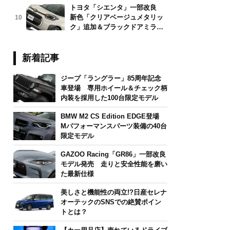
トヨタ「シエンタ」一部改良
新色「クリアベージュメタリッ
10
ク」追加＆ブラックドアミラー
採用
新着記事
ジープ「ラングラー」85周年記念
車登場 専用ホイール＆チェック柄
内装を採用した100台限定モデル
BMW M2 CS Edition EDGE登場
Mパフォーマンスパーツ装備の40台
限定モデル
GAZOO Racing「GR86」一部改良
モデル発売 走りと安全性能を磨い
た最新仕様
美しさと機能性の両立!?日産セレナ
オーテックのSNSでの絶賛ポイン
トとは？