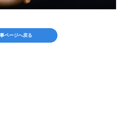
©Piya
事ページへ戻る