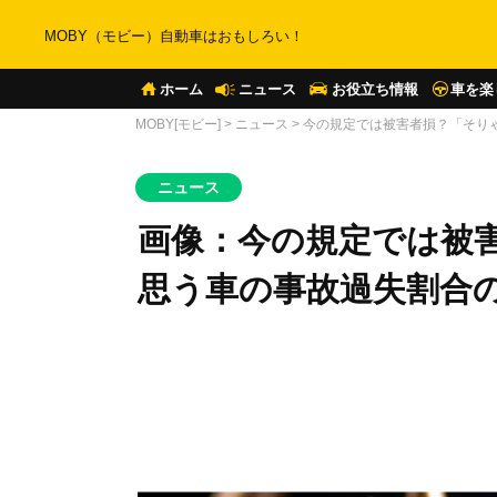
MOBY（モビー）自動車はおもしろい！
ホーム
ニュース
お役立ち情報
車を楽
MOBY[モビー]
>
ニュース
>
今の規定では被害者損？「そり
ニュース
画像：今の規定では被
思う車の事故過失割合