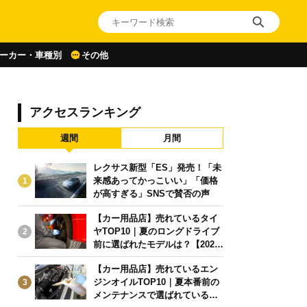
ーカー・車種別
その他
アクセスランキング
週間
月間
レクサス新型「ES」発売！「未
来感あってかっこいい」「価格
1
が高すぎる」SNSで賛否の声
【カー用品店】売れているタイ
ヤTOP10｜夏のロングドライブ
2
前に選ばれたモデルは？【2026
年6月版】
【カー用品店】売れているエン
ジンオイルTOP10｜夏本番前の
3
メンテナンスで選ばれている人