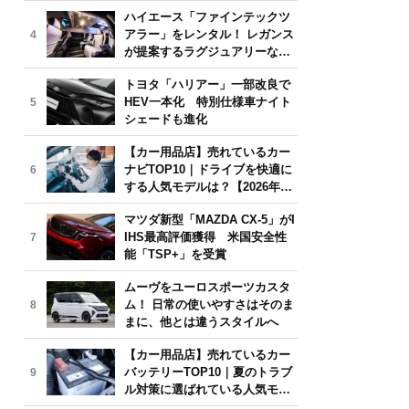
気モデルは？【2026年6月版】
ハイエース「ファインテックツ
アラー」をレンタル！ レガンス
4
が提案するラグジュアリーな移
動体験
トヨタ「ハリアー」一部改良で
HEV一本化 特別仕様車ナイト
5
シェードも進化
【カー用品店】売れているカー
ナビTOP10｜ドライブを快適に
6
する人気モデルは？【2026年6
月版】
マツダ新型「MAZDA CX-5」がI
IHS最高評価獲得 米国安全性
7
能「TSP+」を受賞
ムーヴをユーロスポーツカスタ
ム！ 日常の使いやすさはそのま
8
まに、他とは違うスタイルへ
【カー用品店】売れているカー
バッテリーTOP10｜夏のトラブ
9
ル対策に選ばれている人気モデ
ルは？【2026年6月版】