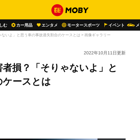
しむ
カー用品
エンタメ
モータースポーツ
イベント
メ
ゃないよ」と思う車の事故過失割合のケースとは
>
画像ギャラリー
2022年10月11日
更新
害者損？「そりゃないよ」と
のケースとは