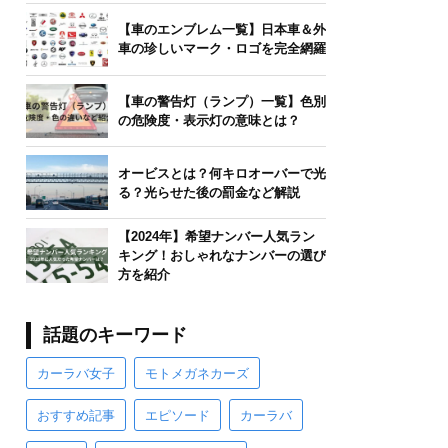
【車のエンブレム一覧】日本車＆外
車の珍しいマーク・ロゴを完全網羅
【車の警告灯（ランプ）一覧】色別
の危険度・表示灯の意味とは？
オービスとは？何キロオーバーで光
る？光らせた後の罰金など解説
【2024年】希望ナンバー人気ラン
キング！おしゃれなナンバーの選び
方を紹介
話題のキーワード
カーラバ女子
モトメガネカーズ
おすすめ記事
エピソード
カーラバ