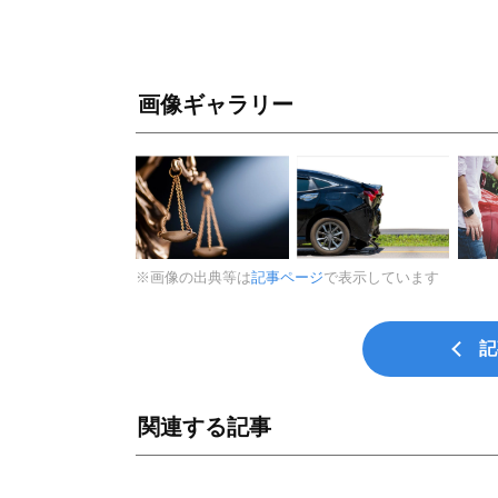
画像ギャラリー
※画像の出典等は
記事ページ
で表示しています
記
関連する記事