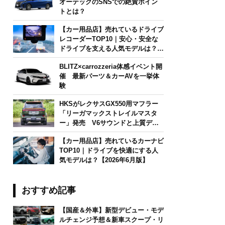
オーテックのSNSでの絶賛ポイン
トとは？
【カー用品店】売れているドライブ
レコーダーTOP10｜安心・安全な
ドライブを支える人気モデルは？
【2026年6月版】
BLITZ×carrozzeria体感イベント開
催 最新パーツ＆カーAVを一挙体
験
HKSがレクサスGX550用マフラー
「リーガマックストレイルマスタ
ー」発売 V6サウンドと上質デザ
インを両立
【カー用品店】売れているカーナビ
TOP10｜ドライブを快適にする人
気モデルは？【2026年6月版】
おすすめ記事
【国産＆外車】新型デビュー・モデ
ルチェンジ予想＆新車スクープ・リ