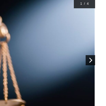
1
/
4