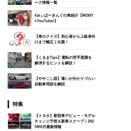
ーク情報一覧
#みぃぱーきんぐの車紹介【MOBY
×YouTuber】
【車のクイズ】初心者から上級者向
けまで幅広く出題！
【くるまTips】運転の苦手意識を
解消するヒントを解説！
【ややこし語】違いが分かりづらい
自動車用語を解説
特集
【トヨタ】新型車デビュー・モデル
チェンジ予想＆新車スクープ｜202
5年8月最新情報