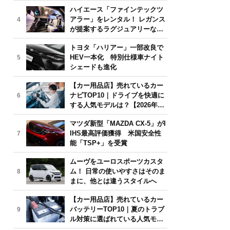
気モデルは？【2026年6月版】
ハイエース「ファインテックツ
アラー」をレンタル！ レガンス
4
が提案するラグジュアリーな移
動体験
トヨタ「ハリアー」一部改良で
HEV一本化 特別仕様車ナイト
5
シェードも進化
【カー用品店】売れているカー
ナビTOP10｜ドライブを快適に
6
する人気モデルは？【2026年6
月版】
マツダ新型「MAZDA CX-5」がI
IHS最高評価獲得 米国安全性
7
能「TSP+」を受賞
ムーヴをユーロスポーツカスタ
ム！ 日常の使いやすさはそのま
8
まに、他とは違うスタイルへ
【カー用品店】売れているカー
バッテリーTOP10｜夏のトラブ
9
ル対策に選ばれている人気モデ
ルは？【2026年6月版】