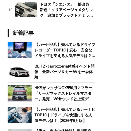
トヨタ「シエンタ」一部改良
新色「クリアベージュメタリッ
10
ク」追加＆ブラックドアミラー
採用
新着記事
【カー用品店】売れているドライブ
レコーダーTOP10｜安心・安全な
ドライブを支える人気モデルは？
【2026年6月版】
BLITZ×carrozzeria体感イベント開
催 最新パーツ＆カーAVを一挙体
験
HKSがレクサスGX550用マフラー
「リーガマックストレイルマスタ
ー」発売 V6サウンドと上質デザ
インを両立
【カー用品店】売れているカーナビ
TOP10｜ドライブを快適にする人
気モデルは？【2026年6月版】