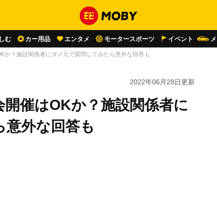
しむ
カー用品
エンタメ
モータースポーツ
イベント
メ
OKか？施設関係者にダメ元で質問してみたら意外な回答も
2022年06月28日
更新
会開催はOKか？施設関係者に
ら意外な回答も