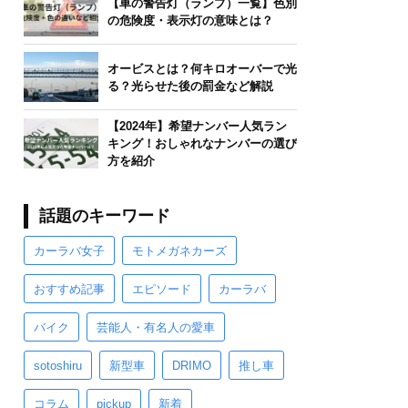
【車の警告灯（ランプ）一覧】色別
の危険度・表示灯の意味とは？
オービスとは？何キロオーバーで光
る？光らせた後の罰金など解説
【2024年】希望ナンバー人気ラン
キング！おしゃれなナンバーの選び
方を紹介
話題のキーワード
カーラバ女子
モトメガネカーズ
おすすめ記事
エピソード
カーラバ
バイク
芸能人・有名人の愛車
sotoshiru
新型車
DRIMO
推し車
コラム
pickup
新着