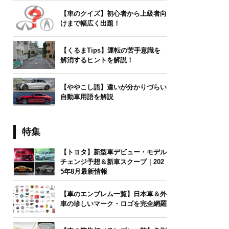
【車のクイズ】初心者から上級者向
けまで幅広く出題！
【くるまTips】運転の苦手意識を
解消するヒントを解説！
【ややこし語】違いが分かりづらい
自動車用語を解説
特集
【トヨタ】新型車デビュー・モデル
チェンジ予想＆新車スクープ｜202
5年8月最新情報
【車のエンブレム一覧】日本車＆外
車の珍しいマーク・ロゴを完全網羅