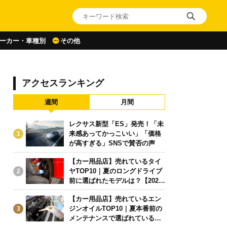
ーカー・車種別
その他
アクセスランキング
週間
月間
レクサス新型「ES」発売！「未
来感あってかっこいい」「価格
1
が高すぎる」SNSで賛否の声
【カー用品店】売れているタイ
ヤTOP10｜夏のロングドライブ
2
前に選ばれたモデルは？【2026
年6月版】
【カー用品店】売れているエン
ジンオイルTOP10｜夏本番前の
3
メンテナンスで選ばれている人