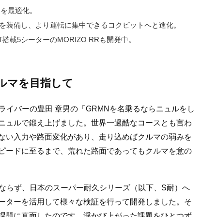
御を最適化。
を装備し、より運転に集中できるコクピットへと進化。
T搭載5シーターのMORIZO RRも開発中。
ルマを目指して
ライバーの豊田 章男の「GRMNを名乗るならニュルをし
ニュルで鍛え上げました。世界一過酷なコースとも言わ
ない入力や路面変化があり、走り込めばクルマの弱みを
ピードに至るまで、荒れた路面であってもクルマを意の
みならず、日本のスーパー耐久シリーズ（以下、S耐）へ
ーターを活用して様々な検証を行って開発しました。そ
課題に直面したのです。浮かび上がった課題をひとつず