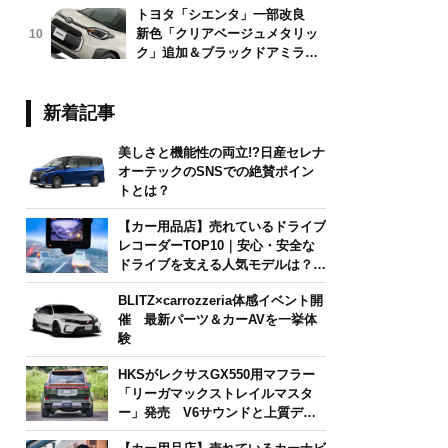
トヨタ「シエンタ」一部改良
新色「クリアベージュメタリッ
10
ク」追加＆ブラックドアミラー
採用
新着記事
美しさと機能性の両立!?日産セレナ
オーテックのSNSでの絶賛ポイン
トとは？
【カー用品店】売れているドライブ
レコーダーTOP10｜安心・安全な
ドライブを支える人気モデルは？
【2026年6月版】
BLITZ×carrozzeria体感イベント開
催 最新パーツ＆カーAVを一挙体
験
HKSがレクサスGX550用マフラー
「リーガマックストレイルマスタ
ー」発売 V6サウンドと上質デザ
インを両立