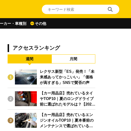
ーカー・車種別
その他
アクセスランキング
週間
月間
レクサス新型「ES」発売！「未
来感あってかっこいい」「価格
1
が高すぎる」SNSで賛否の声
【カー用品店】売れているタイ
ヤTOP10｜夏のロングドライブ
2
前に選ばれたモデルは？【2026
年6月版】
【カー用品店】売れているエン
ジンオイルTOP10｜夏本番前の
3
メンテナンスで選ばれている人