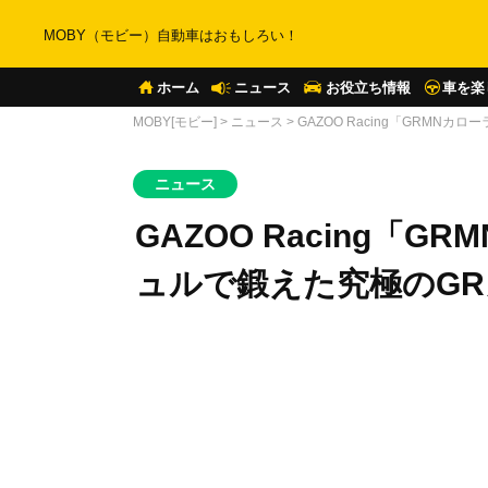
MOBY（モビー）自動車はおもしろい！
ホーム
ニュース
お役立ち情報
車を楽
MOBY[モビー]
>
ニュース
>
GAZOO Racing「GRMN
ニュース
GAZOO Racing「
ュルで鍛えた究極のGR