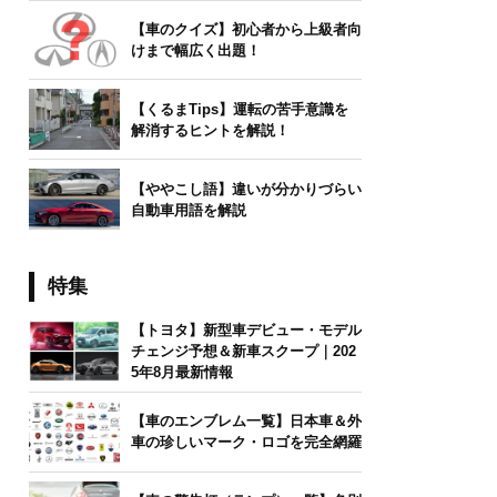
【車のクイズ】初心者から上級者向
けまで幅広く出題！
【くるまTips】運転の苦手意識を
解消するヒントを解説！
【ややこし語】違いが分かりづらい
自動車用語を解説
特集
【トヨタ】新型車デビュー・モデル
チェンジ予想＆新車スクープ｜202
5年8月最新情報
【車のエンブレム一覧】日本車＆外
車の珍しいマーク・ロゴを完全網羅