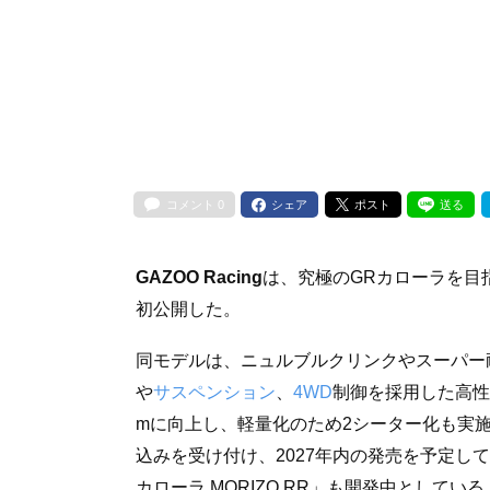
コメント
0
シェア
ポスト
送る
GAZOO Racing
は、究極のGRカローラを目
初公開した。
同モデルは、ニュルブルクリンクやスーパー
や
サスペンション
、
4WD
制御を採用した高性
mに向上し、軽量化のため2シーター化も実施し
込みを受け付け、2027年内の発売を予定して
カローラ MORIZO RR」も開発中としている