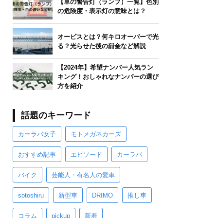
【車の警告灯（ランプ）一覧】色別
の危険度・表示灯の意味とは？
オービスとは？何キロオーバーで光
る？光らせた後の罰金など解説
【2024年】希望ナンバー人気ラン
キング！おしゃれなナンバーの選び
方を紹介
話題のキーワード
カーラバ女子
モトメガネカーズ
おすすめ記事
エピソード
カーラバ
バイク
芸能人・有名人の愛車
sotoshiru
新型車
DRIMO
推し車
コラム
pickup
新着