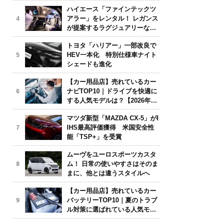
気モデルは？【2026年6月版】
ハイエース「ファインテックツ
アラー」をレンタル！ レガンス
4
が提案するラグジュアリーな移
動体験
トヨタ「ハリアー」一部改良で
HEV一本化 特別仕様車ナイト
5
シェードも進化
【カー用品店】売れているカー
ナビTOP10｜ドライブを快適に
6
する人気モデルは？【2026年6
月版】
マツダ新型「MAZDA CX-5」がI
IHS最高評価獲得 米国安全性
7
能「TSP+」を受賞
ムーヴをユーロスポーツカスタ
ム！ 日常の使いやすさはそのま
8
まに、他とは違うスタイルへ
【カー用品店】売れているカー
バッテリーTOP10｜夏のトラブ
9
ル対策に選ばれている人気モデ
ルは？【2026年6月版】