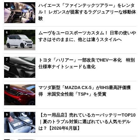
ハイエース「ファインテックツアラー」をレンタ
5
ル！ レガンスが提案するラグジュアリーな移動体
験
ムーヴをユーロスポーツカスタム！ 日常の使いや
6
すさはそのままに、他とは違うスタイルへ
トヨタ「ハリアー」一部改良でHEV一本化 特別
7
仕様車ナイトシェードも進化
マツダ新型「MAZDA CX-5」がIIHS最高評価獲
8
得 米国安全性能「TSP+」を受賞
【カー用品店】売れているカーバッテリーTOP10
9
｜夏のトラブル対策に選ばれている人気モデル
は？【2026年6月版】