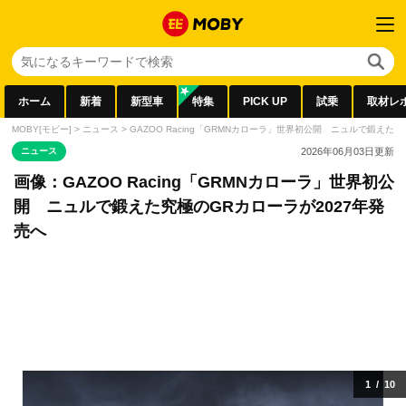
ホーム
新着
新型車
特集
PICK UP
試乗
取材レ
MOBY[モビー]
>
ニュース
>
GAZOO Racing「GRMNカローラ」世界初公開 ニュルで鍛えた
ニュース
2026年06月03日
更新
画像：GAZOO Racing「GRMNカローラ」世界初公
開 ニュルで鍛えた究極のGRカローラが2027年発
売へ
1
/
10