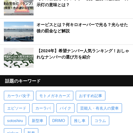
示灯の意味とは？
オービスとは？何キロオーバーで光る？光らせた
後の罰金など解説
【2024年】希望ナンバー人気ランキング！おしゃ
れなナンバーの選び方を紹介
話題のキーワード
カーラバ女子
モトメガネカーズ
おすすめ記事
エピソード
カーラバ
バイク
芸能人・有名人の愛車
sotoshiru
新型車
DRIMO
推し車
コラム