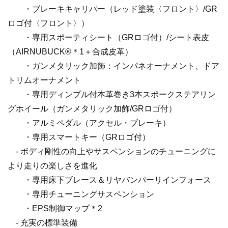
・ブレーキキャリパー（レッド塗装〈フロント〉/GR
ロゴ付〈フロント〉）
・専用スポーティシート（GRロゴ付）/シート表皮
（AIRNUBUCK®＊1＋合成皮革）
・ガンメタリック加飾：インパネオーナメント、ドア
トリムオーナメント
・専用ディンプル付本革巻き3本スポークステアリン
グホイール（ガンメタリック加飾/GRロゴ付）
・アルミペダル（アクセル・ブレーキ）
・専用スマートキー（GRロゴ付）
- ボディ剛性の向上やサスペンションのチューニングに
より走りの楽しさを進化
・専用床下ブレース＆リヤバンパーリインフォース
・専用チューニングサスペンション
・EPS制御マップ＊2
- 充実の標準装備