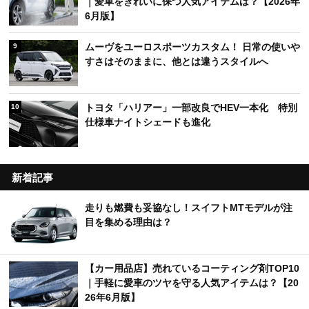
｜愛車をきれいに保つ人気アイテムは？【2026年
6月版】
ムーヴをユーロスポーツカスタム！ 日常の使いや
9
すさはそのままに、他とは違うスタイルへ
トヨタ「ハリアー」一部改良でHEV一本化 特別
10
仕様車ナイトシェードも進化
新着記事
走りも燃費も妥協なし！スイフトMTモデルが注
目を集める理由は？
【カー用品店】売れているコーティング剤TOP10
｜手軽に愛車のツヤを守る人気アイテムは？【20
26年6月版】