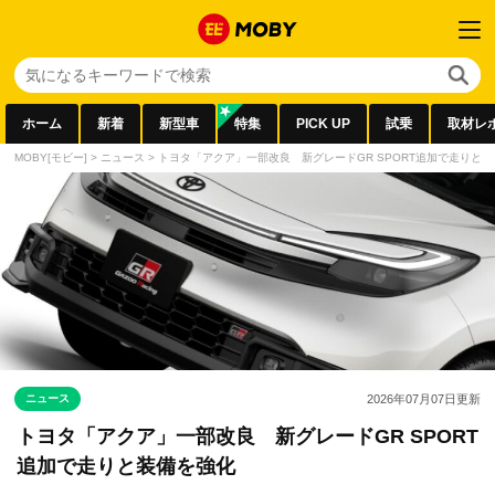
ホーム
新着
新型車
特集
PICK UP
試乗
取材レ
MOBY[モビー]
>
ニュース
>
トヨタ「アクア」一部改良 新グレードGR SPORT追加で走りと
ニュース
2026年07月07日
更新
トヨタ「アクア」一部改良 新グレードGR SPORT
追加で走りと装備を強化