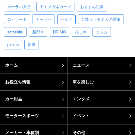
カーラバ女子
モトメガネカーズ
おすすめ記事
エピソード
カーラバ
バイク
芸能人・有名人の愛車
sotoshiru
新型車
DRIMO
推し車
コラム
pickup
新着
ホーム
ニュース
お役立ち情報
車を楽しむ
カー用品
エンタメ
モータースポーツ
イベント
メーカー・車種別
その他