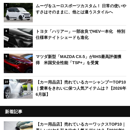
ムーヴをユーロスポーツカスタム！ 日常の使いや
7
すさはそのままに、他とは違うスタイルへ
トヨタ「ハリアー」一部改良でHEV一本化 特別
8
仕様車ナイトシェードも進化
マツダ新型「MAZDA CX-5」がIIHS最高評価獲
9
得 米国安全性能「TSP+」を受賞
【カー用品店】売れているカーシャンプーTOP10
10
｜愛車をきれいに保つ人気アイテムは？【2026年
6月版】
新着記事
【カー用品店】売れているカーワックスTOP10｜