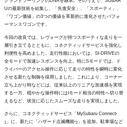
グランドツーリングのDNAを継承。そのうえで、SUBAR
Uの最新技術を結集し、「先進安全」、「スポーティ」、
「ワゴン価値」の3つの価値を革新的に進化させたパフォ
ーマンスワゴンです。
今回の改良では、レヴォーグが持つスポーティな走りを一
層引き立てるとともに、コネクティッドサービスを強化し
利便性を高めました。走行性能においては、SI-DRIVEの
全モードで加速レスポンスを向上。特にSモードでは、ド
ライバーのアクセル操作に応じて走りの特性を瞬時に変化
させる新たな制御を採用しました。これにより、コーナー
立ち上がり時などには、従来以上のリニアな加速感を実現
する一方、穏やかな操作時にはIモード相当の特性へ切り替
えるなど、状況に応じたスムーズな走りを実現しました。
さらに、コネクティッドサービス「MySubaru Connect
*
」に、新たに「ハザード点滅機能
」を追加。駐車場など
1
*2