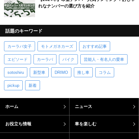
れなナンバーの選び方を紹介
話題のキーワード
カーラバ女子
モトメガネカーズ
おすすめ記事
エピソード
カーラバ
バイク
芸能人・有名人の愛車
sotoshiru
新型車
DRIMO
推し車
コラム
pickup
新着
ホーム
ニュース
お役立ち情報
車を楽しむ