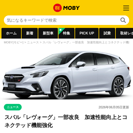
ホーム
新着
新型車
特集
PICK UP
試乗
取材レ
MOBY[モビー]
>
ニュース
>
スバル「レヴォーグ」一部改良 加速性能向上とコネクテッド機能
ニュース
2026年06月05日
更新
スバル「レヴォーグ」一部改良 加速性能向上とコ
ネクテッド機能強化