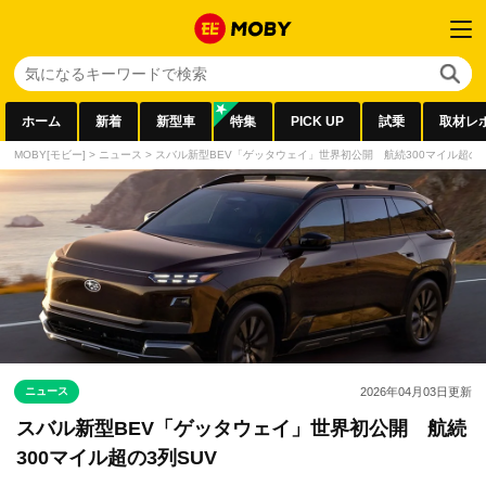
ホーム
新着
新型車
特集
PICK UP
試乗
取材レ
MOBY[モビー]
>
ニュース
>
スバル新型BEV「ゲッタウェイ」世界初公開 航続300マイル超の3
ニュース
2026年04月03日
更新
スバル新型BEV「ゲッタウェイ」世界初公開 航続
300マイル超の3列SUV