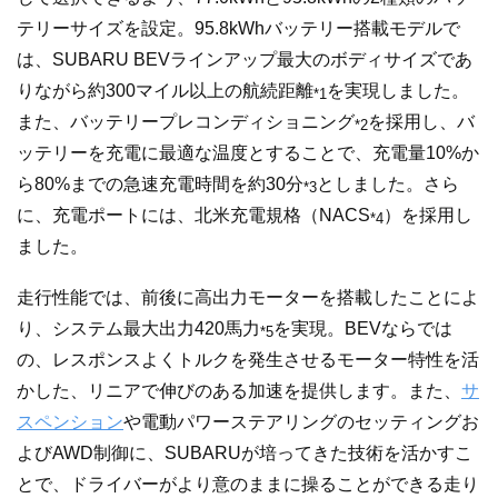
テリーサイズを設定。95.8kWhバッテリー搭載モデルで
は、SUBARU BEVラインアップ最大のボディサイズであ
りながら約300マイル以上の航続距離
を実現しました。
*1
また、バッテリープレコンディショニング
を採用し、バ
*2
ッテリーを充電に最適な温度とすることで、充電量10%か
ら80%までの急速充電時間を約30分
としました。さら
*3
に、充電ポートには、北米充電規格（NACS
）を採用し
*4
ました。
走行性能では、前後に高出力モーターを搭載したことによ
り、システム最大出力420馬力
を実現。BEVならでは
*5
の、レスポンスよくトルクを発生させるモーター特性を活
かした、リニアで伸びのある加速を提供します。また、
サ
スペンション
や電動パワーステアリングのセッティングお
よびAWD制御に、SUBARUが培ってきた技術を活かすこ
とで、ドライバーがより意のままに操ることができる走り