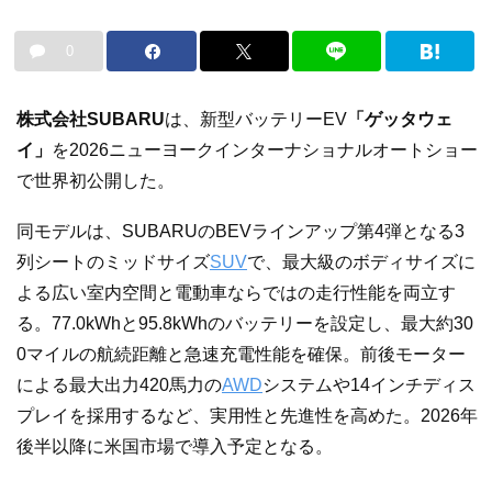
0
株式会社SUBARU
は、新型バッテリーEV
「ゲッタウェ
イ」
を2026ニューヨークインターナショナルオートショー
で世界初公開した。
同モデルは、SUBARUのBEVラインアップ第4弾となる3
列シートのミッドサイズ
SUV
で、最大級のボディサイズに
よる広い室内空間と電動車ならではの走行性能を両立す
る。77.0kWhと95.8kWhのバッテリーを設定し、最大約30
0マイルの航続距離と急速充電性能を確保。前後モーター
による最大出力420馬力の
AWD
システムや14インチディス
プレイを採用するなど、実用性と先進性を高めた。2026年
後半以降に米国市場で導入予定となる。