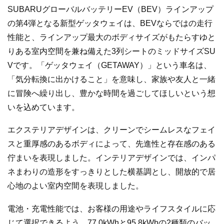
SUBARUグローバルバッテリーEV（BEV）ラインアップ
の第4弾となる新型ゲッタウェイは、BEVならではの走行
性能と、ラインアップ最大のボディサイズがもたらすゆと
りある室内空間を兼ね備えた3列シートのミッドサイズSU
Vです。「ゲッタウェイ（GETAWAY）」という車名は、
「気分転換に出かけること」を意味し、家族や友人と一緒
に冒険へ繰り出し、豊かな時間を過ごしてほしいという想
いを込めています。
エクステリアデザインは、クリーンでシームレスなフェイ
スと重厚感のあるボディによって、先進性と存在感のある
佇まいを表現しました。インテリアデザインでは、インパ
ネまわりの造形をすっきりとした横基調とし、開放的で居
心地のよい室内空間を表現しました。
電池・充電性能では、お客様の用途やライフスタイルに応
じて選択できるよう、77.0kWhと95.8kWhの2種類のバッ