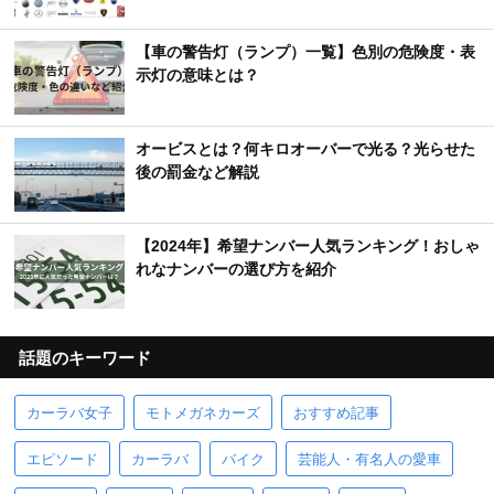
【車の警告灯（ランプ）一覧】色別の危険度・表
示灯の意味とは？
オービスとは？何キロオーバーで光る？光らせた
後の罰金など解説
【2024年】希望ナンバー人気ランキング！おしゃ
れなナンバーの選び方を紹介
話題のキーワード
カーラバ女子
モトメガネカーズ
おすすめ記事
エピソード
カーラバ
バイク
芸能人・有名人の愛車