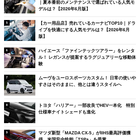
｜夏本番前のメンテナンスで選ばれている人気モ
デルは？【2026年6月版】
【カー用品店】売れているカーナビTOP10｜ドラ
5
イブを快適にする人気モデルは？【2026年6月
版】
ハイエース「ファインテックツアラー」をレンタ
6
ル！ レガンスが提案するラグジュアリーな移動体
験
ムーヴをユーロスポーツカスタム！ 日常の使いや
7
すさはそのままに、他とは違うスタイルへ
トヨタ「ハリアー」一部改良でHEV一本化 特別
8
仕様車ナイトシェードも進化
マツダ新型「MAZDA CX-5」がIIHS最高評価獲
9
得 米国安全性能「TSP+」を受賞