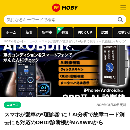
ホーム
新着
新型車
特集
PICK UP
試乗
取材レ
MOBY[モビー]
>
ニュース
>
スマホが愛車の“聴診器”に！AI分析で故障コード消去にも対応のOBD
ニュース
2025年08月30日
更新
スマホが愛車の“聴診器”に！AI分析で故障コード消
去にも対応のOBD2診断機がMAXWINから