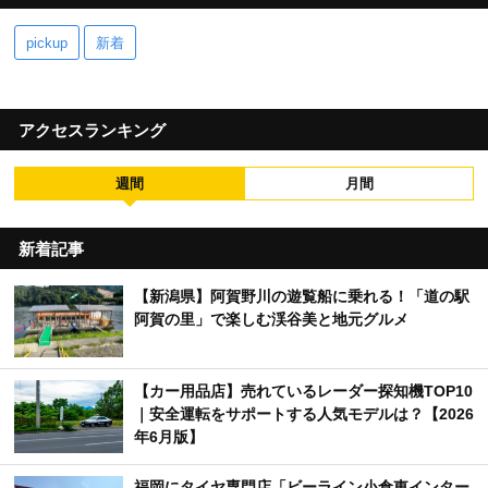
pickup
新着
アクセスランキング
週間
月間
新着記事
【新潟県】阿賀野川の遊覧船に乗れる！「道の駅
阿賀の里」で楽しむ渓谷美と地元グルメ
【カー用品店】売れているレーダー探知機TOP10
｜安全運転をサポートする人気モデルは？【2026
年6月版】
福岡にタイヤ専門店「ビーライン小倉東インター