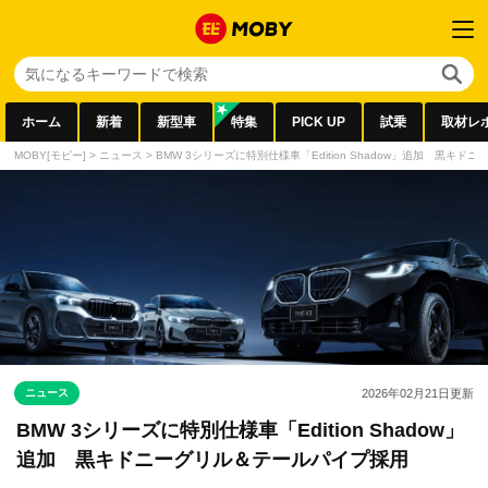
ホーム
新着
新型車
特集
PICK UP
試乗
取材レ
MOBY[モビー]
>
ニュース
>
BMW 3シリーズに特別仕様車「Edition Shadow」追加 黒キ
ニュース
2026年02月21日
更新
BMW 3シリーズに特別仕様車「Edition Shadow」
追加 黒キドニーグリル＆テールパイプ採用