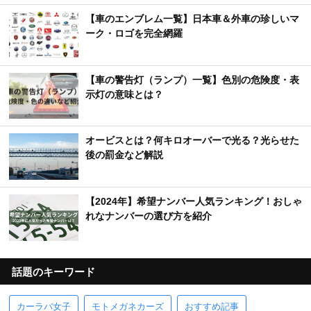
【車のエンブレム一覧】日本車＆外車の珍しいマ
ーク・ロゴを完全網羅
【車の警告灯（ランプ）一覧】色別の危険度・表
示灯の意味とは？
オービスとは？何キロオーバーで光る？光らせた
後の罰金など解説
【2024年】希望ナンバー人気ランキング！おしゃ
れなナンバーの選び方を紹介
話題のキーワード
カーラバ女子
モトメガネカーズ
おすすめ記事