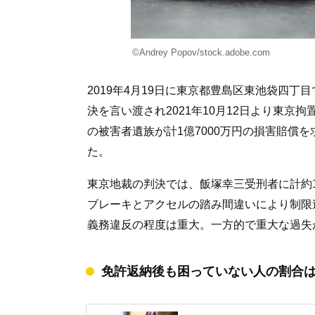
©Andrey Popov/stock.adobe.com
2019年4月19日に東京都豊島区東池袋四
決を言い渡され2021年10月12日より東
の被害者遺族が計1億7000万円の損害賠償を
た。
東京地裁の判決では、飯塚幸三受刑者に計約
ブレーキとアクセルの踏み間違いにより制限
義務違反の程度は重大。一方的で重大な過失
免許返納後も困っていない人の割合は