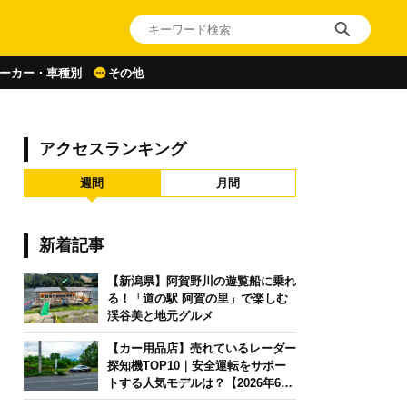
ーカー・車種別
その他
アクセスランキング
週間
月間
新着記事
【新潟県】阿賀野川の遊覧船に乗れ
る！「道の駅 阿賀の里」で楽しむ
渓谷美と地元グルメ
【カー用品店】売れているレーダー
探知機TOP10｜安全運転をサポー
トする人気モデルは？【2026年6月
版】