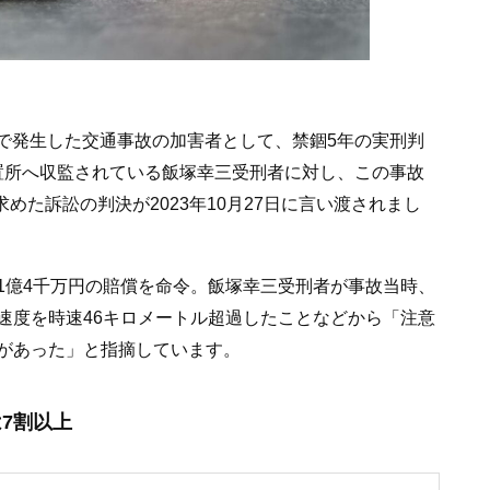
丁目で発生した交通事故の加害者として、禁錮5年の実刑判
京拘置所へ収監されている飯塚幸三受刑者に対し、この事故
求めた訴訟の判決が2023年10月27日に言い渡されまし
1億4千万円の賠償を命令。飯塚幸三受刑者が事故当時、
速度を時速46キロメートル超過したことなどから「注意
があった」と指摘しています。
7割以上