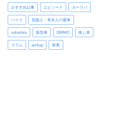
おすすめ記事
エピソード
カーラバ
バイク
芸能人・有名人の愛車
sotoshiru
新型車
DRIMO
推し車
コラム
pickup
新着