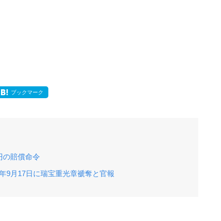
ブックマーク
円の賠償命令
年9月17日に瑞宝重光章褫奪と官報