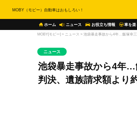
MOBY（モビー）自動車はおもしろい！
ホーム
ニュース
お役立ち情報
車を楽
MOBY[モビー]
>
ニュース
>
池袋暴走事故から4年…飯塚幸三
ニュース
池袋暴走事故から4年
判決、遺族請求額より約