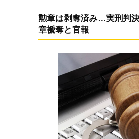
勲章は剥奪済み…実刑判決
章褫奪と官報