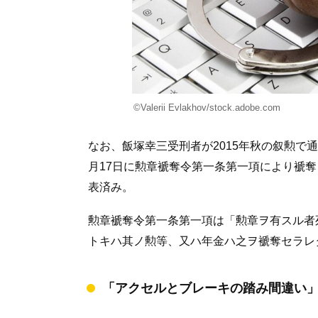
©︎Valerii Evlakhov/stock.adobe.com
なお、飯塚幸三受刑者が2015年秋の叙勲で通
月17日に勲章褫奪令第一条第一項により褫奪（
表済み。
勲章褫奪令第一条第一項は「勲章ヲ有スル者
トキハ其ノ勲等、又ハ年金ハ之ヲ褫奪セラレ
「アクセルとブレーキの踏み間違い」