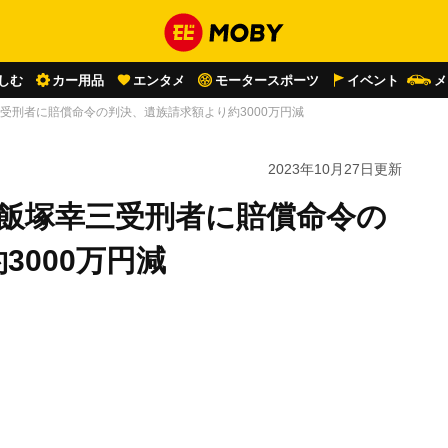
しむ
カー用品
エンタメ
モータースポーツ
イベント
メ
受刑者に賠償命令の判決、遺族請求額より約3000万円減
2023年10月27日
更新
…飯塚幸三受刑者に賠償命令の
3000万円減