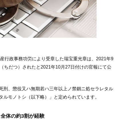
産行政事務功労により受章した瑞宝重光章は、2021年9
ちだつ）されたと2021年10月27日付けの官報にて公
死刑、懲役又ハ無期若ハ三年以上ノ禁錮ニ処セラレタル
タルモノトシ（以下略）」と定められています。
全体の約3割が経験