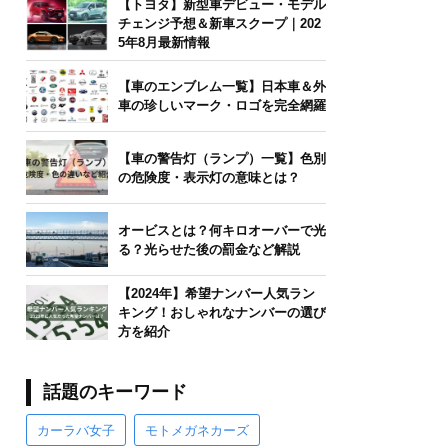
【トヨタ】新型車デビュー・モデル
チェンジ予想＆新車スクープ｜202
5年8月最新情報
【車のエンブレム一覧】日本車＆外
車の珍しいマーク・ロゴを完全網羅
【車の警告灯（ランプ）一覧】色別
の危険度・表示灯の意味とは？
オービスとは？何キロオーバーで光
る？光らせた後の罰金など解説
【2024年】希望ナンバー人気ラン
キング！おしゃれなナンバーの選び
方を紹介
話題のキーワード
カーラバ女子
モトメガネカーズ