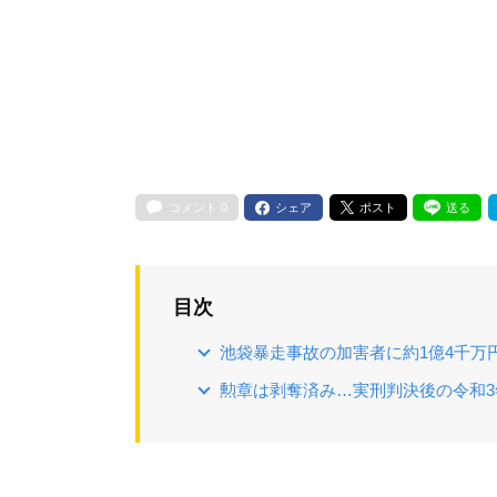
コメント
0
シェア
ポスト
送る
目次
池袋暴走事故の加害者に約1億4千万
勲章は剥奪済み…実刑判決後の令和3