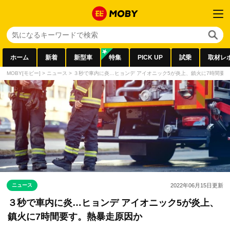
ホーム
新着
新型車
特集
PICK UP
試乗
取材レ
MOBY[モビー]
>
ニュース
>
３秒で車内に炎…ヒョンデ アイオニック5が炎上、鎮火に7時間要
ニュース
2022年06月15日
更新
３秒で車内に炎…ヒョンデ アイオニック5が炎上、
鎮火に7時間要す。熱暴走原因か