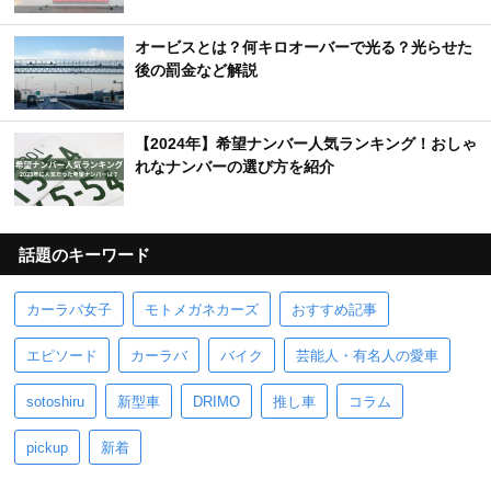
オービスとは？何キロオーバーで光る？光らせた
後の罰金など解説
【2024年】希望ナンバー人気ランキング！おしゃ
れなナンバーの選び方を紹介
話題のキーワード
カーラバ女子
モトメガネカーズ
おすすめ記事
エピソード
カーラバ
バイク
芸能人・有名人の愛車
sotoshiru
新型車
DRIMO
推し車
コラム
pickup
新着