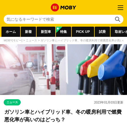
ホーム
新着
新型車
特集
PICK UP
試乗
取材レ
MOBY[モビー]
>
ニュース
>
ガソリン車とハイブリッド車、冬の暖房利用で燃費悪化率が高いの
ニュース
2023年01月03日
更新
ガソリン車とハイブリッド車、冬の暖房利用で燃費
悪化率が高いのはどっち？