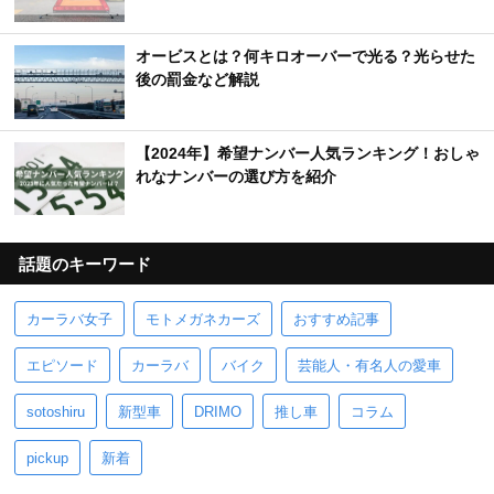
オービスとは？何キロオーバーで光る？光らせた
後の罰金など解説
【2024年】希望ナンバー人気ランキング！おしゃ
れなナンバーの選び方を紹介
話題のキーワード
カーラバ女子
モトメガネカーズ
おすすめ記事
エピソード
カーラバ
バイク
芸能人・有名人の愛車
sotoshiru
新型車
DRIMO
推し車
コラム
pickup
新着