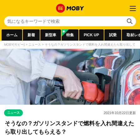
ホーム
新着
新型車
特集
PICK UP
試乗
取材レ
MOBY[モビー]
>
ニュース
>
そうなの？ガソリンスタンドで燃料を入れ間違えたら取り出しても
ニュース
2021年10月22日
更新
そうなの？ガソリンスタンドで燃料を入れ間違えた
ら取り出してもらえる？