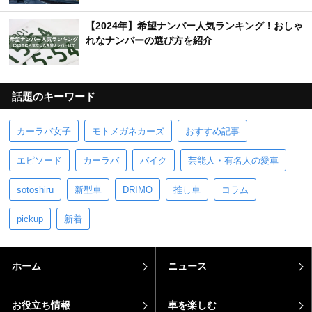
【2024年】希望ナンバー人気ランキング！おしゃ
れなナンバーの選び方を紹介
話題のキーワード
カーラバ女子
モトメガネカーズ
おすすめ記事
エピソード
カーラバ
バイク
芸能人・有名人の愛車
sotoshiru
新型車
DRIMO
推し車
コラム
pickup
新着
ホーム
ニュース
お役立ち情報
車を楽しむ