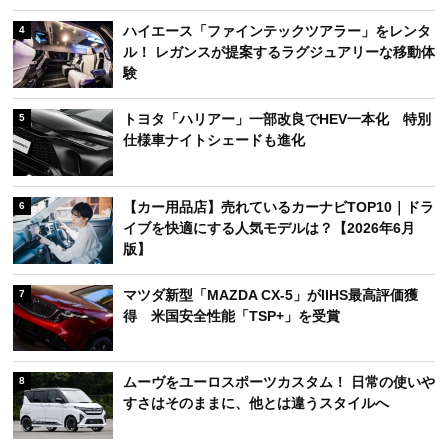
ハイエース「ファインテックツアラー」をレンタ
4
ル！ レガンスが提案するラグジュアリーな移動体
験
トヨタ「ハリアー」一部改良でHEV一本化 特別
5
仕様車ナイトシェードも進化
【カー用品店】売れているカーナビTOP10｜ドラ
6
イブを快適にする人気モデルは？【2026年6月
版】
マツダ新型「MAZDA CX-5」がIIHS最高評価獲
7
得 米国安全性能「TSP+」を受賞
ムーヴをユーロスポーツカスタム！ 日常の使いや
8
すさはそのままに、他とは違うスタイルへ