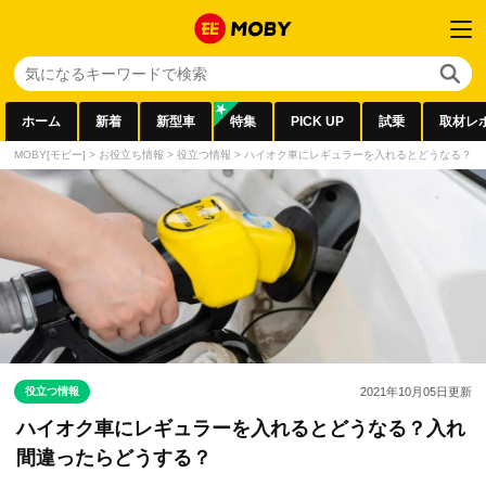
ホーム
新着
新型車
特集
PICK UP
試乗
取材レ
MOBY[モビー]
>
お役立ち情報
>
役立つ情報
>
ハイオク車にレギュラーを入れるとどうなる？入
役立つ情報
2021年10月05日
更新
ハイオク車にレギュラーを入れるとどうなる？入れ
間違ったらどうする？