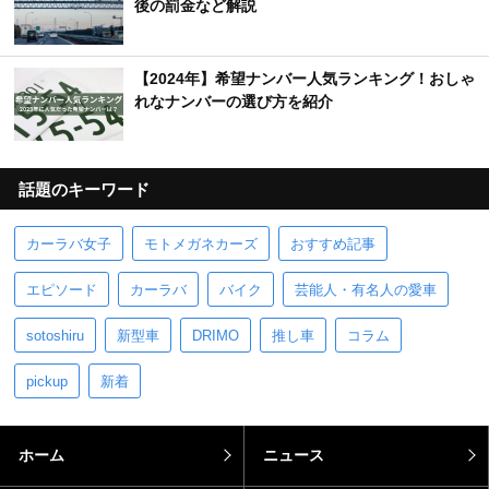
後の罰金など解説
【2024年】希望ナンバー人気ランキング！おしゃ
れなナンバーの選び方を紹介
話題のキーワード
カーラバ女子
モトメガネカーズ
おすすめ記事
エピソード
カーラバ
バイク
芸能人・有名人の愛車
sotoshiru
新型車
DRIMO
推し車
コラム
pickup
新着
ホーム
ニュース