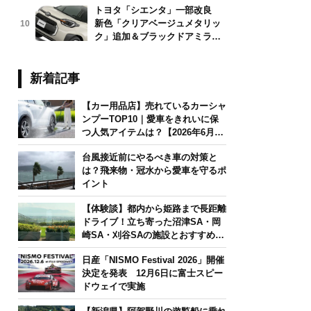
トヨタ「シエンタ」一部改良
新色「クリアベージュメタリッ
10
ク」追加＆ブラックドアミラー
採用
新着記事
【カー用品店】売れているカーシャ
ンプーTOP10｜愛車をきれいに保
つ人気アイテムは？【2026年6月
版】
台風接近前にやるべき車の対策と
は？飛来物・冠水から愛車を守るポ
イント
【体験談】都内から姫路まで長距離
ドライブ！立ち寄った沼津SA・岡
崎SA・刈谷SAの施設とおすすめグ
ルメを紹介
日産「NISMO Festival 2026」開催
決定を発表 12月6日に富士スピー
ドウェイで実施