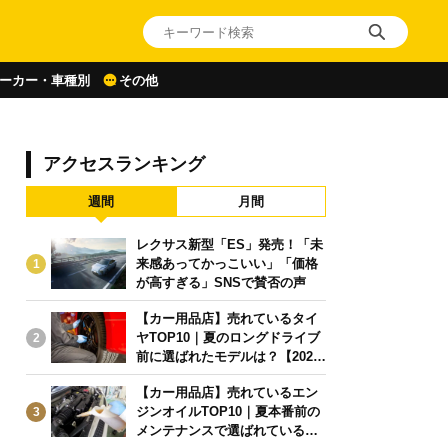
ーカー・車種別
その他
アクセスランキング
週間
月間
レクサス新型「ES」発売！「未
来感あってかっこいい」「価格
1
が高すぎる」SNSで賛否の声
【カー用品店】売れているタイ
ヤTOP10｜夏のロングドライブ
2
前に選ばれたモデルは？【2026
年6月版】
【カー用品店】売れているエン
ジンオイルTOP10｜夏本番前の
3
メンテナンスで選ばれている人