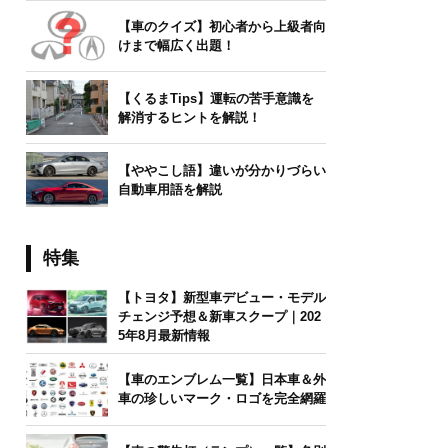
【車のクイズ】初心者から上級者向
けまで幅広く出題！
【くるまTips】運転の苦手意識を
解消するヒントを解説！
【ややこし語】違いが分かりづらい
自動車用語を解説
特集
【トヨタ】新型車デビュー・モデル
チェンジ予想＆新車スクープ｜202
5年8月最新情報
【車のエンブレム一覧】日本車＆外
車の珍しいマーク・ロゴを完全網羅