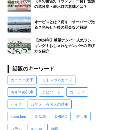
【車の警告灯（ランプ）一覧】色別
の危険度・表示灯の意味とは？
オービスとは？何キロオーバーで光
る？光らせた後の罰金など解説
【2024年】希望ナンバー人気ラン
キング！おしゃれなナンバーの選び
方を紹介
話題のキーワード
カーラバ女子
モトメガネカーズ
おすすめ記事
エピソード
カーラバ
バイク
芸能人・有名人の愛車
sotoshiru
新型車
DRIMO
推し車
コラム
pickup
新着