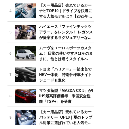
気モデルは？【2026年6月版】
【カー用品店】売れているカー
ナビTOP10｜ドライブを快適に
4
する人気モデルは？【2026年6
月版】
ハイエース「ファインテックツ
アラー」をレンタル！ レガンス
5
が提案するラグジュアリーな移
動体験
ムーヴをユーロスポーツカスタ
ム！ 日常の使いやすさはそのま
6
まに、他とは違うスタイルへ
トヨタ「ハリアー」一部改良で
HEV一本化 特別仕様車ナイト
7
シェードも進化
マツダ新型「MAZDA CX-5」がI
IHS最高評価獲得 米国安全性
8
能「TSP+」を受賞
【カー用品店】売れているカー
バッテリーTOP10｜夏のトラブ
9
ル対策に選ばれている人気モデ
ルは？【2026年6月版】