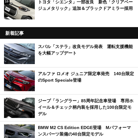
トヨタ「シエンタ」一部改良 新色「クリアベー
10
ジュメタリック」追加＆ブラックドアミラー採用
新着記事
スバル「ステラ」改良モデル発表 運転支援機能
を大幅アップデート
アルファ ロメオ ジュニア限定車発売 140台限定
のSport Speciale登場
ジープ「ラングラー」85周年記念車登場 専用ホ
イール＆チェック柄内装を採用した100台限定モ
デル
BMW M2 CS Edition EDGE登場 Mパフォーマ
ンスパーツ装備の40台限定モデル