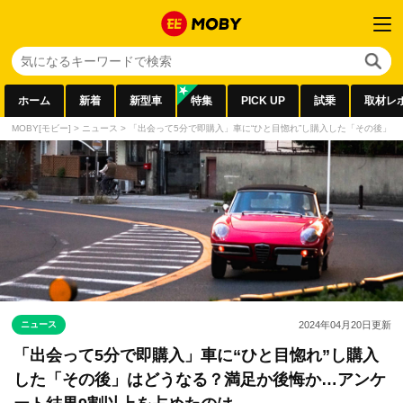
ホーム
新着
新型車
特集
PICK UP
試乗
取材レ
MOBY[モビー]
>
ニュース
>
「出会って5分で即購入」車に“ひと目惚れ”し購入した「その後」
ニュース
2024年04月20日
更新
「出会って5分で即購入」車に“ひと目惚れ”し購入
した「その後」はどうなる？満足か後悔か…アンケ