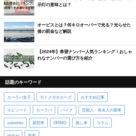
示灯の意味とは？
オービスとは？何キロオーバーで光る？光らせた
後の罰金など解説
【2024年】希望ナンバー人気ランキング！おしゃ
れなナンバーの選び方を紹介
話題のキーワード
カーラバ女子
モトメガネカーズ
おすすめ記事
エピソード
カーラバ
バイク
芸能人・有名人の愛車
sotoshiru
新型車
DRIMO
推し車
コラム
pickup
新着