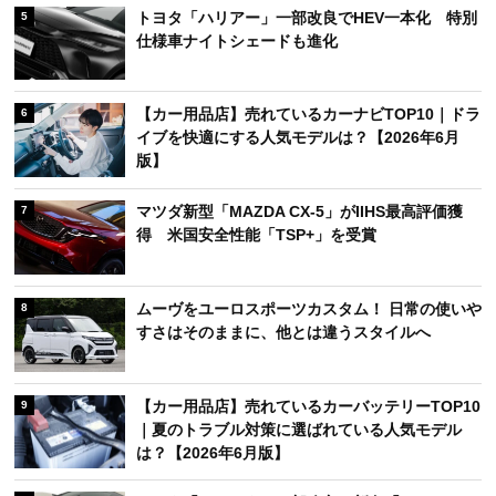
トヨタ「ハリアー」一部改良でHEV一本化 特別
5
仕様車ナイトシェードも進化
【カー用品店】売れているカーナビTOP10｜ドラ
6
イブを快適にする人気モデルは？【2026年6月
版】
マツダ新型「MAZDA CX-5」がIIHS最高評価獲
7
得 米国安全性能「TSP+」を受賞
ムーヴをユーロスポーツカスタム！ 日常の使いや
8
すさはそのままに、他とは違うスタイルへ
【カー用品店】売れているカーバッテリーTOP10
9
｜夏のトラブル対策に選ばれている人気モデル
は？【2026年6月版】