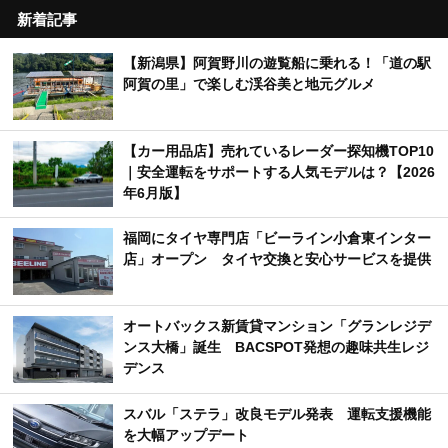
新着記事
【新潟県】阿賀野川の遊覧船に乗れる！「道の駅
阿賀の里」で楽しむ渓谷美と地元グルメ
【カー用品店】売れているレーダー探知機TOP10
｜安全運転をサポートする人気モデルは？【2026
年6月版】
福岡にタイヤ専門店「ビーライン小倉東インター
店」オープン タイヤ交換と安心サービスを提供
オートバックス新賃貸マンション「グランレジデ
ンス大橋」誕生 BACSPOT発想の趣味共生レジ
デンス
スバル「ステラ」改良モデル発表 運転支援機能
を大幅アップデート