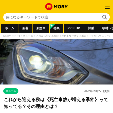
ホーム
新着
新型車
特集
PICK UP
試乗
取材レ
MOBY[モビー]
>
ニュース
>
これから迎える秋は《死亡事故が増える季節》って知ってる？その
ニュース
2022年09月27日
更新
これから迎える秋は《死亡事故が増える季節》って
知ってる？その理由とは？