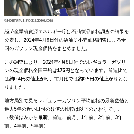
©Norman01/stock.adobe.com
経済産業省資源エネルギー庁は石油製品価格調査の結果を
公表し、2024年4月8日付の給油所小売価格調査による全
国のガソリン現金価格をまとめました。
この調査により、2024年4月8日付でのレギュラーガソリ
ンの現金価格全国平均は
175円
となっています。前週比で
は
約0.4円の値上がり
、前月比では
約0.5円の値上がり
とな
りました。
地方局別で見るレギュラーガソリン平均価格の最新数値と
過去5年の近い日付の数値の比較は以下のとおりです。
（数値は左から
最新
、前週、前月、1年前、2年前、3年
前、4年前、5年前）