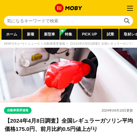
ホーム
新着
新型車
特集
PICK UP
試乗
取材レ
MOBY[モビー]
>
ニュース
>
自動車業界速報
>
【2024年4月8日調査】全国レギュラーガソリン平
自動車業界速報
2024年04月10日
更新
【2024年4月8日調査】全国レギュラーガソリン平均
価格175.0円、前月比約0.5円値上がり