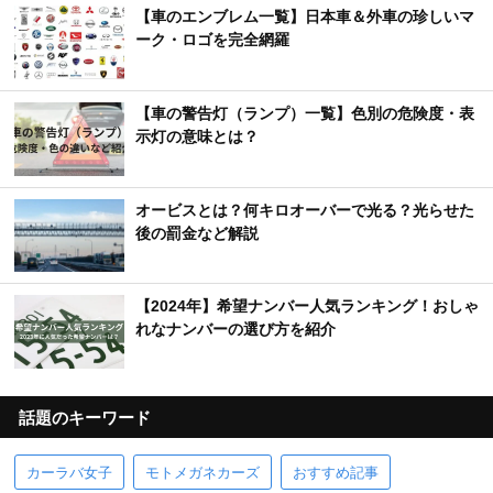
【車のエンブレム一覧】日本車＆外車の珍しいマ
ーク・ロゴを完全網羅
【車の警告灯（ランプ）一覧】色別の危険度・表
示灯の意味とは？
オービスとは？何キロオーバーで光る？光らせた
後の罰金など解説
【2024年】希望ナンバー人気ランキング！おしゃ
れなナンバーの選び方を紹介
話題のキーワード
カーラバ女子
モトメガネカーズ
おすすめ記事